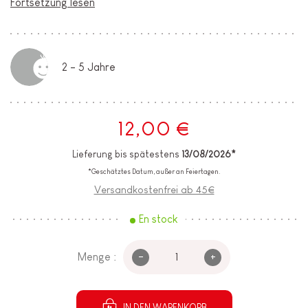
Fortsetzung lesen
2 - 5 Jahre
12,00 €
Lieferung bis spätestens
13/08/2026*
*Geschätztes Datum, außer an Feiertagen.
Versandkostenfrei ab 45€
En stock
-
+
Menge :
IN DEN WARENKORB