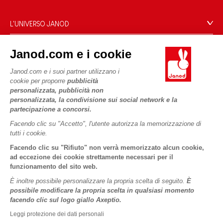
Condizioni Generali Di Vendita
Domande Frequenti
L'UNIVERSO JANOD
Contatti
Storia
Negozi
Janod.com e i cookie
Le nostre attività
I NOSTRI SERVIZI
Richiamo prodotti
Impegni di RSI
Janod.com e i suoi partner utilizzano i
Pagamento
Termini delle offerte
cookie per proporre
pubblicità
Cos'è FSC®?
personalizzata, pubblicità non
Acquista ora, paga dopo
Dati personali
PROFESSIONALE
personalizzata, la condivisione sui social network e la
Spedizione
Cookies
partecipazione a concorsi.
Contatti stampa
Video
Termini delle offerte
Facendo clic su "Accetto", l'utente autorizza la memorizzazione di
tutti i cookie.
SEGUICI
Regole di gioco e istruzioni
Condizioni d'uso #YesJanod
Facendo clic su "Rifiuto" non verrà memorizzato alcun cookie,
Pezzi staccati
ad eccezione dei cookie strettamente necessari per il
funzionamento del sito web.
Attività per bambini da scaricare
È inoltre possibile personalizzare la propria scelta di seguito.
È
possibile modificare la propria scelta in qualsiasi momento
facendo clic sul logo giallo Axeptio.
Leggi protezione dei dati personali