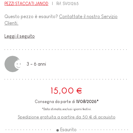
PEZZI STACCATI JANOD
Rif.
SV01265
Questo pezzo è esaurito?
Contattate il nostro Servizio
Clienti.
Leggi il seguito
3 - 6 anni
15,00 €
Consegna da parte di
11/08/2026*
*Data stimata, esclusi i giorni festivi.
Spedizione gratuita a partire da 50 € di acquisto
Esaurito