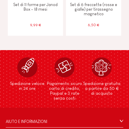
Set di 11 forme per Janod
Set di 6 freccette (rosse e
Box - 18 mesi
gialle) per tirassegno
magnetico
9,99 €
6,50 €
Spedizione veloce
Pagamento sicuro
Spedizione gratuita
in 24 ore
carta di credito,
a partire da 50 €
Paypal e 3 rate
di acquisto
senza costi
AIUTO E INFORMAZIONI