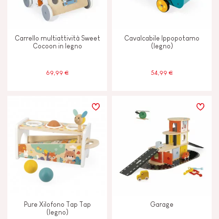
Carrello multiattività Sweet
Cavalcabile Ippopotamo
Cocoon in legno
(legno)
69,99 €
54,99 €
Pure Xilofono Tap Tap
Garage
(legno)