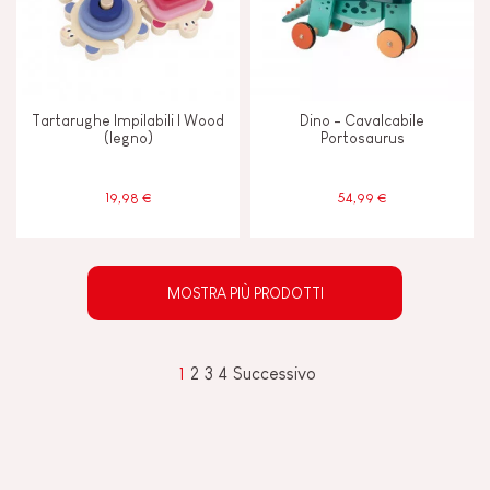
Tartarughe Impilabili I Wood
Dino - Cavalcabile
(legno)
Portosaurus
19,98 €
54,99 €
MOSTRA PIÙ PRODOTTI
1
2
3
4
Successivo