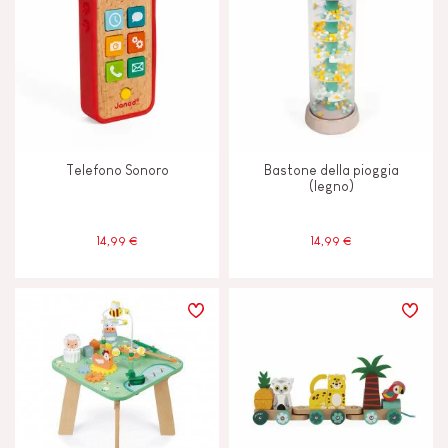
Memorizzare e assimilare
Scambiare e condividere
Scoprire e sperimentare
Telefono Sonoro
Bastone della pioggia
(legno)
Toccare, vedere e ascoltare
14,99 €
14,99 €
CARATTERISTICHE
Campanella o sonaglio
Colori ad Acqua
Luci