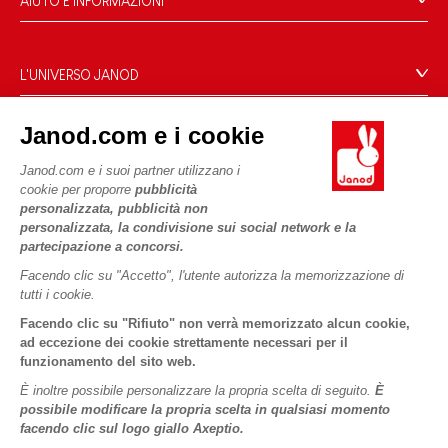
AIUTO E INFORMAZIONI
Condizioni Generali Di Vendita
Domande Frequenti
L'UNIVERSO JANOD
Contatti
Storia
Negozi
Janod.com e i cookie
Le nostre attività
I NOSTRI SERVIZI
Richiamo prodotti
Impegni di RSI
Janod.com e i suoi partner utilizzano i
Pagamento
Termini delle offerte
cookie per proporre
pubblicità
Cos'è FSC®?
personalizzata, pubblicità non
Acquista ora, paga dopo
Dati personali
PROFESSIONALE
personalizzata, la condivisione sui social network e la
Spedizione
Cookies
partecipazione a concorsi.
Contatti stampa
Video
Termini delle offerte
Facendo clic su "Accetto", l'utente autorizza la memorizzazione di
tutti i cookie.
SEGUICI
Regole di gioco e istruzioni
Condizioni d'uso #YesJanod
Facendo clic su "Rifiuto" non verrà memorizzato alcun cookie,
Pezzi staccati
ad eccezione dei cookie strettamente necessari per il
funzionamento del sito web.
Attività per bambini da scaricare
È inoltre possibile personalizzare la propria scelta di seguito.
È
possibile modificare la propria scelta in qualsiasi momento
facendo clic sul logo giallo Axeptio.