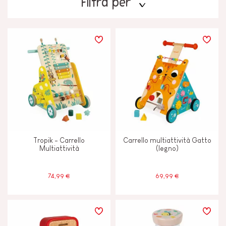
Filtra per
PREZZO
TIPI DI APPRENDIMENTO
Camminare, correre e muoversi
Costruire e progettare
Tropik - Carrello
Carrello multiattività Gatto
Immaginare, inventare e creare
Multiattività
(legno)
Leggere, scrivere e contare
74,99 €
69,99 €
Manipolare e maneggiare