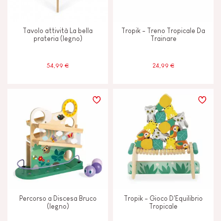
Magnetico
Tavolo attività La bella
Tropik - Treno Tropicale Da
prateria (legno)
Trainare
Musicale/sonoro
54,99 €
24,99 €
Tattile
ETÀ
2 - 3 anni
2-3
4 - 5 anni
4-5
6 - 7 anni
6-7
Percorso a Discesa Bruco
Tropik - Gioco D'Equilibrio
(legno)
Tropicale