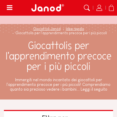
Menù
Giocattoli Janod
Idee regalo
Giocattolis per l'apprendimento precoce per i più piccoli
Giocattolis per
l'apprendimento precoce
per i più piccoli
Immergiti nel mondo incantato dei giocattoli per
l'apprendimento precoce per i più piccoli! Comprendiamo
quanto sia prezioso vedere i bambini...
Leggi il seguito