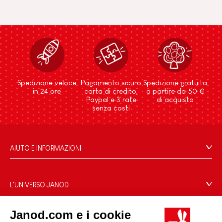
Spedizione veloce
Pagamento sicuro
Spedizione gratuita
in 24 ore
carta di credito,
a partire da 50 €
Paypal e 3 rate
di acquisto
senza costi
AIUTO E INFORMAZIONI
Condizioni Generali Di Vendita
Domande Frequenti
L'UNIVERSO JANOD
Contatti
Storia
Negozi
Janod.com e i cookie
Le nostre attività
I NOSTRI SERVIZI