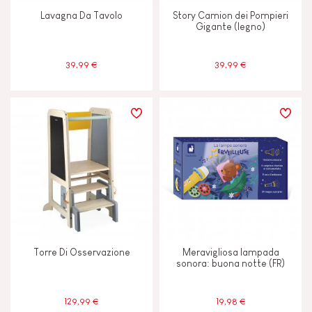
ETÀ
Lavagna Da Tavolo
Story Camion dei Pompieri
Gigante (legno)
2 - 3 anni
2-3
39,99 €
39,99 €
4 - 5 anni
4-5
6 - 7 anni
6-7
8 anni in su
8+
Meno di 2 anni
-2
Torre Di Osservazione
Meravigliosa lampada
sonora: buona notte (FR)
129,99 €
19,98 €