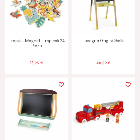
Scoprire e sperimentare
Toccare, vedere e ascoltare
Tropik - Magneti Tropicali 24
Lavagna Grigio/Giallo
Pieza
CARATTERISTICHE
12,99 €
46,39 €
Colori ad Acqua
Luci
Magnetico
Musicale/sonoro