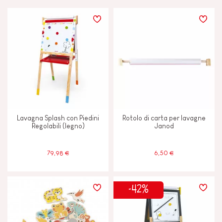
PREZZO
TIPI DI APPRENDIMENTO
Costruire e progettare
Immaginare, inventare e creare
Lavagna Splash con Piedini
Rotolo di carta per lavagne
Leggere, scrivere e contare
Regolabili (legno)
Janod
Manipolare e maneggiare
79,98 €
6,50 €
Memorizzare e assimilare
-42%
Scambiare e condividere