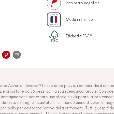
Inchiostro vegetale
Made in France
Etichetta FSC®
ncipe Azzurro, dove sei? Pezzo dopo pezzo, i bambini dai 4 anni i
zle di cartone da 36 pezzi con la sua scena incantevole. Con ques
o immaginazione per creare una storia e sviluppare la loro concen
nde festa nel regno incantato. In un mondo pieno di colori e magia
ran ballo per celebrare l'arrivo della primavera. Tutti gli ospiti de
ncipesse, principi, animali... Ma chi è questa misteriosa principes