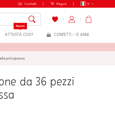
Contatti
Negozi
It
Nuove
ATTIVITÀ COSY
CONFETTI - 15 ANNI
ella principessa
tone da 36 pezzi
ssa