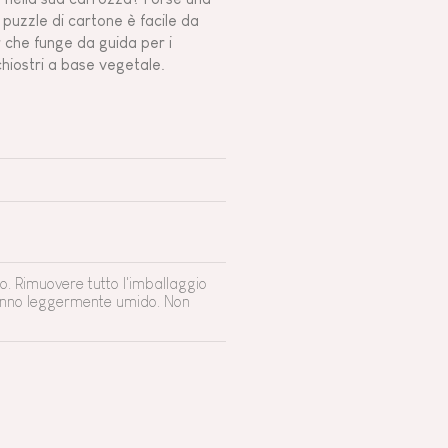
puzzle di cartone è facile da
r che funge da guida per i
chiostri a base vegetale.
o. Rimuovere tutto l'imballaggio
 panno leggermente umido. Non