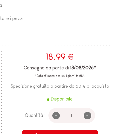
ia
e
tare i pezzi
18,99 €
Consegna da parte di
13/08/2026*
*Data stimata, esclusi i giorni festivi.
Spedizione gratuita a partire da 50 € di acquisto
Disponibile
-
+
Quantità :