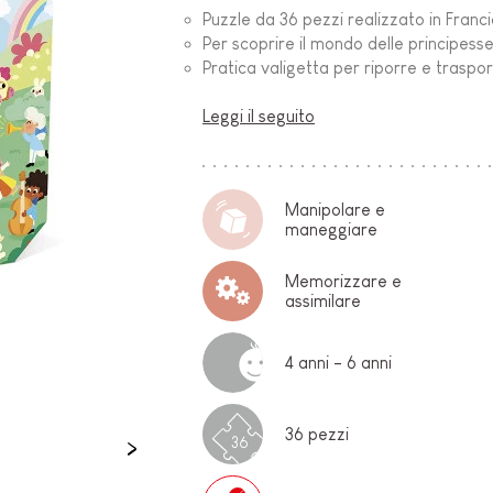
Puzzle da 36 pezzi realizzato in Franc
O-
Per scoprire il mondo delle principess
Pratica valigetta per riporre e traspor
Leggi il seguito
Manipolare e
maneggiare
Memorizzare e
E
assimilare
4 anni - 6 anni
36 pezzi
36