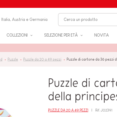
Italia, Austria e Germania
COLLEZIONI
SELEZIONE PER ETÀ
NOVITA
O-
od
Puzzle
Puzzle da 20 a 49 pezzi
Puzzle di cartone da 36 pezzi d
LO
Puzzle di car
 &
ZZA
della principe
PUZZLE DA 20 A 49 PEZZI
Rif.
J02391
BAGNO
EANNO