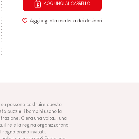
AGGIUNGI AL CARRELLO
Aggiungi alla mia lista dei desideri
n su possono costruire questo
to puzzle, i bambini usano la
trazione. C'era una volta... una
, il re e la regina organizzarono
l regno erano invitati:
sa nella sua carrozza? Forse una