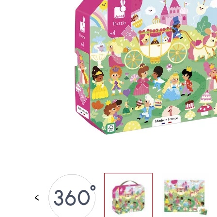
PER BAMBINI
GIOCATTOLI SENS
MOTORI
PEZZI STACCATI
GIOCATTOLI DI
IMITAZIONE
MINI UNIVERSI
ARIA APERTA
LAVAGNE, MOBILI 
DECORACION
OFFERTA