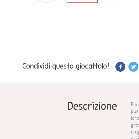
Condividi questo giocattolo!
Descrizione
Pri
puz
lor
gra
un g
pri