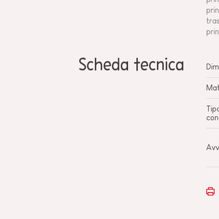
pri
tra
pri
Scheda tecnica
Dim
Mat
Tip
con
Avv