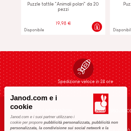
Puzzle tattile "Animali polari" da 20
Puz
pezzi
19,98 €
Disponibile
Disponibi
Spedizione veloce in 24 ore
Janod.com e i
cookie
AIUTO E INFORMAZIONI
L'UNIVERSO JANO
Janod.com e i suoi partner utilizzano i
Condizioni Generali Di Vendita
Storia
cookie per proporre
pubblicità personalizzata, pubblicità non
personalizzata, la condivisione sui social network e la
Domande Frequenti
Le nostre attività