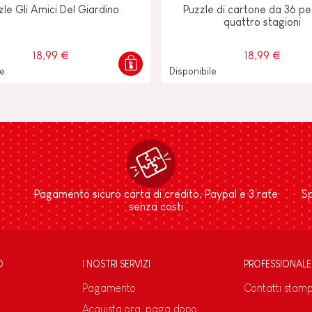
zle Gli Amici Del Giardino
Puzzle di cartone da 36 pe
quattro stagioni
18,99 €
18,99 €
le
Disponibile
Pagamento sicuro carta di credito, Paypal e 3 rate
Sp
senza costi
D
I NOSTRI SERVIZI
PROFESSIONALE
Pagamento
Contatti stam
Acquista ora, paga dopo