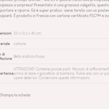
ncipessa a sorpresa! Presentato in una graziosa valigetta, questo 
sportare e riporre. Ed è super pratico: viene fornito con un poste
ncipianti. È prodotto in Francia con cartone certificato FSC™ e in
ensioni
50 x 0,2 x 40 cm
eriale
cartone
o di
Bella scatola chiusa
fezione
ATTENZIONE! Contiene piccole parti. Pericolo di soffocament
ertenze
prima di dare il giocattolo al bambino. Pulire solo con un
usare detersivi. Conservare queste informazioni.
Stampa la scheda