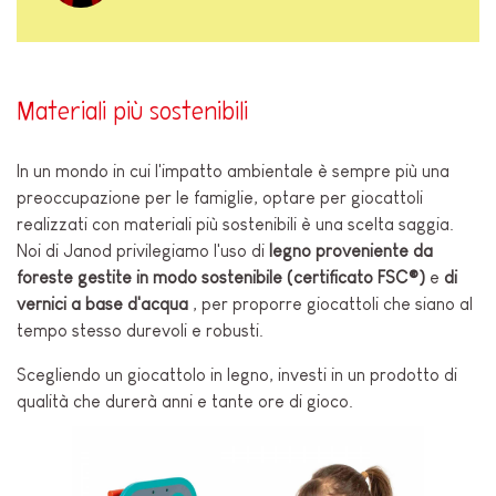
Materiali più sostenibili
In un mondo in cui l'impatto ambientale è sempre più una
preoccupazione per le famiglie, optare per giocattoli
realizzati con materiali più sostenibili è una scelta saggia.
Noi di Janod privilegiamo l'uso di
legno proveniente da
foreste gestite in modo sostenibile (certificato FSC®)
e
di
vernici a base d'acqua
, per proporre giocattoli che siano al
tempo stesso durevoli e robusti.
Scegliendo un giocattolo in legno, investi in un prodotto di
qualità che durerà anni e tante ore di gioco.