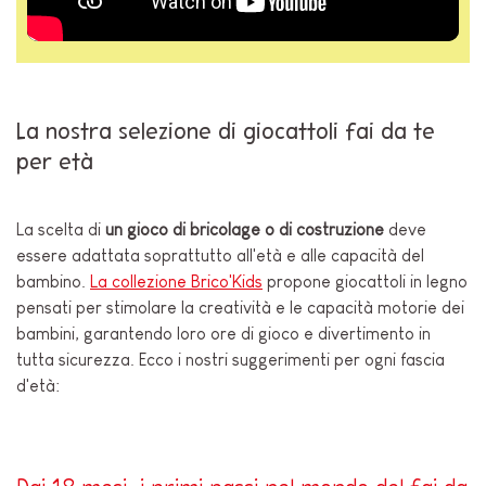
La nostra selezione di giocattoli fai da te
per età
La scelta di
un gioco di bricolage o di costruzione
deve
essere adattata soprattutto all'età e alle capacità del
bambino.
La collezione Brico'Kids
propone giocattoli in legno
pensati per stimolare la creatività e le capacità motorie dei
bambini, garantendo loro ore di gioco e divertimento in
tutta sicurezza. Ecco i nostri suggerimenti per ogni fascia
d'età: