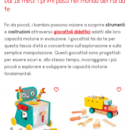
Dai 18 mesi: i primi passi nel mondo del fai da
te
Fin da piccoli, i bambini possono iniziare a scoprire
strumenti
e
costruzioni
attraverso
giocattoli didattici
adatti alle loro
capacità motorie in evoluzione. I giocattoli fai da te per
questa fascia d'età si concentrano sull'esplorazione e sulla
semplice manipolazione. Questi giocattoli sono progettati
per essere sicuri e, allo stesso tempo, incoraggiano i più
piccoli a esplorare e sviluppare le capacità motorie
fondamentali.