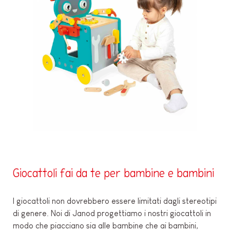
Giocattoli fai da te per bambine e bambini
I giocattoli non dovrebbero essere limitati dagli stereotipi
di genere. Noi di Janod progettiamo i nostri giocattoli in
modo che piacciano sia alle bambine che ai bambini,