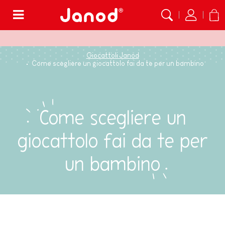
Menù
Giocattoli Janod
Come scegliere un giocattolo fai da te per un bambino
Come scegliere un
giocattolo fai da te per
un bambino