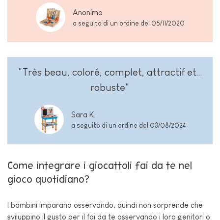
Anonimo
a seguito di un ordine del 05/11/2020
"Très beau, coloré, complet, attractif et…
robuste"
Sara K.
a seguito di un ordine del 03/08/2024
Come integrare i giocattoli fai da te nel
gioco quotidiano?
I bambini imparano osservando, quindi non sorprende che
sviluppino il gusto per il fai da te osservando i loro genitori o