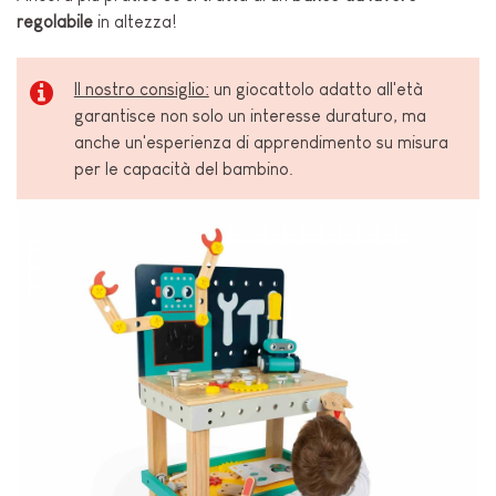
regolabile
in altezza!
Il nostro consiglio:
un giocattolo adatto all'età
garantisce non solo un interesse duraturo, ma
anche un'esperienza di apprendimento su misura
per le capacità del bambino.