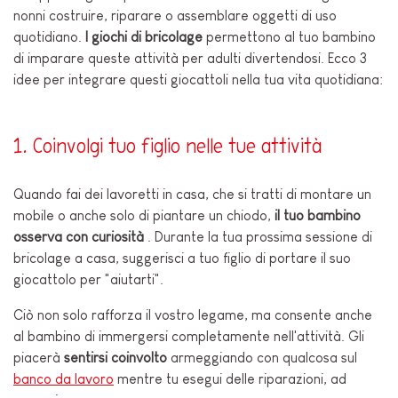
nonni costruire, riparare o assemblare oggetti di uso
quotidiano.
I giochi di bricolage
permettono al tuo bambino
di imparare queste attività per adulti divertendosi. Ecco 3
idee per integrare questi giocattoli nella tua vita quotidiana:
1. Coinvolgi tuo figlio nelle tue attività
Quando fai dei lavoretti in casa, che si tratti di montare un
mobile o anche solo di piantare un chiodo,
il tuo bambino
osserva con curiosità
. Durante la tua prossima sessione di
bricolage a casa, suggerisci a tuo figlio di portare il suo
giocattolo per "aiutarti".
Ciò non solo rafforza il vostro legame, ma consente anche
al bambino di immergersi completamente nell'attività. Gli
piacerà
sentirsi coinvolto
armeggiando con qualcosa sul
banco da lavoro
mentre tu esegui delle riparazioni, ad