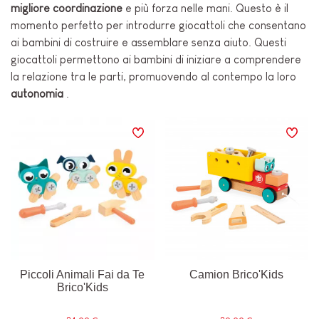
migliore coordinazione
e più forza nelle mani. Questo è il
momento perfetto per introdurre giocattoli che consentano
ai bambini di costruire e assemblare senza aiuto. Questi
giocattoli permettono ai bambini di iniziare a comprendere
la relazione tra le parti, promuovendo al contempo la loro
autonomia
.
Piccoli Animali Fai da Te
Camion Brico'Kids
Brico'Kids