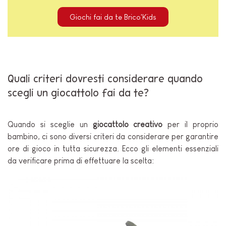
Giochi fai da te Brico'Kids
Quali criteri dovresti considerare quando
scegli un giocattolo fai da te?
Quando si sceglie un
giocattolo creativo
per il proprio
bambino, ci sono diversi criteri da considerare per garantire
ore di gioco in tutta sicurezza. Ecco gli elementi essenziali
da verificare prima di effettuare la scelta: