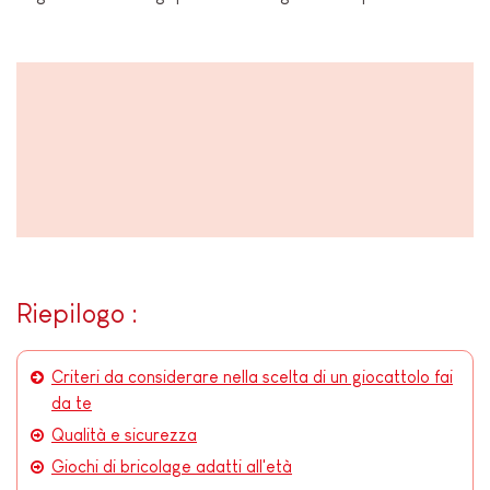
Riepilogo :
Criteri da considerare nella scelta di un giocattolo fai
da te
Qualità e sicurezza
Giochi di bricolage adatti all'età