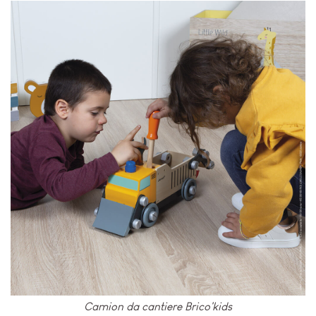
Camion da cantiere Brico'kids