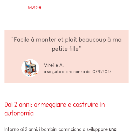
84,99 €
"Facile à monter et plait beaucoup à ma
petite fille"
Mireille A.
a seguito di ordinanza del 07/11/2023
Dai 2 anni: armeggiare e costruire in
autonomia
Intorno ai 2 anni, i bambini cominciano a sviluppare
una