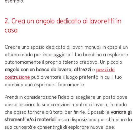
esempio.
2. Crea un angolo dedicato ai lavoretti in
casa
Creare uno spazio dedicato ai lavori manuali in casa è un
ottimo modo per incoraggiare il tuo bambino a esplorare
autonomamente il proprio talento creativo. Un piccolo
angolo con un banco da lavoro, attrezzi
e
pezzi da
costruzione
può diventare il luogo preferito in cui il tuo
bambino può esprimersi liberamente.
Prendi in considerazione l'idea di scegliere un posto dove
possa lasciare le sue creazioni mentre ci lavora, in modo
che possa tornare più tardi per finirle. È possibile
variare gli
strumenti e/o i materiali
a sua disposizione per stimolare la
sua curiosità e consentirgli di esplorare nuove idee.