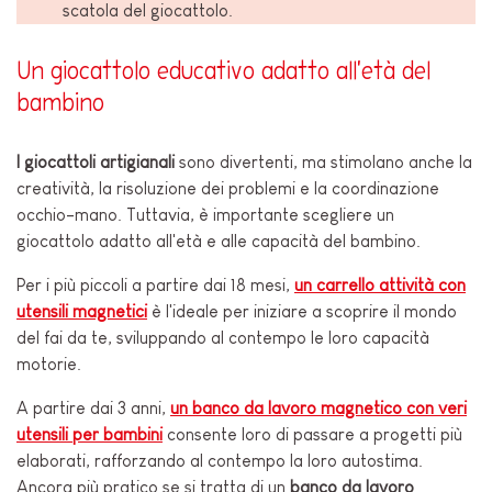
scatola del giocattolo.
Un giocattolo educativo adatto all'età del
bambino
I giocattoli artigianali
sono divertenti, ma stimolano anche la
creatività, la risoluzione dei problemi e la coordinazione
occhio-mano. Tuttavia, è importante scegliere un
giocattolo adatto all'età e alle capacità del bambino.
Per i più piccoli a partire dai 18 mesi,
un carrello attività con
utensili magnetici
è l'ideale per iniziare a scoprire il mondo
del fai da te, sviluppando al contempo le loro capacità
motorie.
A partire dai 3 anni,
un banco da lavoro magnetico con veri
utensili per bambini
consente loro di passare a progetti più
elaborati, rafforzando al contempo la loro autostima.
Ancora più pratico se si tratta di un
banco da lavoro