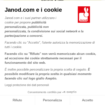
Brico'Kids
Janod.com e i cookie
Trova ispirazione per le tue prossime sessioni di
bricolage in famiglia!
Janod.com e i suoi partner utilizzano i
cookie per proporre
pubblicità
personalizzata, pubblicità non
personalizzata, la condivisione sui social network e la
Tutti i giocattoli fai da te
partecipazione a concorsi.
Facendo clic su "Accetto", l'utente autorizza la memorizzazione di
tutti i cookie.
Facendo clic su "Rifiuto" non verrà memorizzato alcun cookie,
ad eccezione dei cookie strettamente necessari per il
Scopri di più su Janod e i suoi
funzionamento del sito web.
È inoltre possibile personalizzare la propria scelta di seguito.
È
giocattoli:
possibile modificare la propria scelta in qualsiasi momento
facendo clic sul logo giallo Axeptio.
Leggi protezione dei dati personali
Domande frequenti
Consentements certifiés par
Rifiuto
Personalizza
Accetto