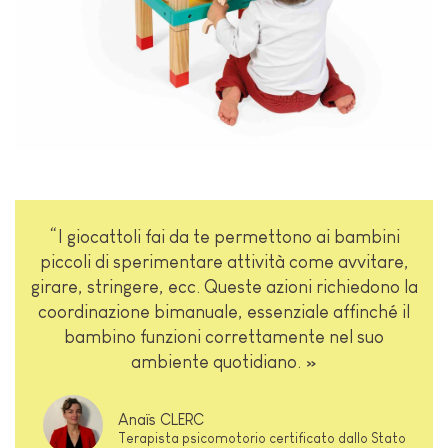
“I giocattoli fai da te permettono ai bambini
piccoli di sperimentare attività come avvitare,
girare, stringere, ecc. Queste azioni richiedono la
coordinazione bimanuale, essenziale affinché il
bambino funzioni correttamente nel suo
ambiente quotidiano. »
Anaïs CLERC
Terapista psicomotorio certificato dallo Stato