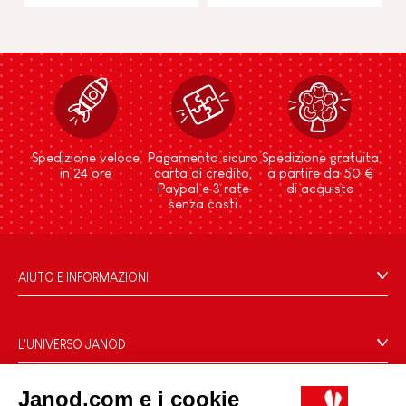
Spedizione veloce
Pagamento sicuro
Spedizione gratuita
in 24 ore
carta di credito,
a partire da 50 €
Paypal e 3 rate
di acquisto
senza costi
AIUTO E INFORMAZIONI
Condizioni Generali Di Vendita
Domande Frequenti
L'UNIVERSO JANOD
Contatti
Storia
Negozi
Janod.com e i cookie
Le nostre attività