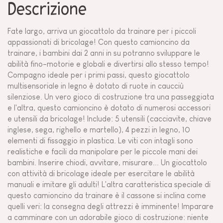
Descrizione
Fate largo, arriva un giocattolo da trainare per i piccoli
appassionati di bricolage! Con questo camioncino da
trainare, i bambini dai 2 anni in su potranno sviluppare le
abilità fino-motorie e globali e divertirsi allo stesso tempo!
Compagno ideale per i primi passi, questo giocattolo
multisensoriale in legno è dotato di ruote in caucciù
silenziose. Un vero gioco di costruzione tra una passeggiata
e l'altra, questo camioncino è dotato di numerosi accessori
e utensili da bricolage! Include: 5 utensili (cacciavite, chiave
inglese, sega, righello e martello), 4 pezzi in legno, 10
elementi di fissaggio in plastica. Le viti con intagli sono
realistiche e facili da manipolare per le piccole mani dei
bambini. Inserire chiodi, avvitare, misurare... Un giocattolo
con attività di bricolage ideale per esercitare le abilità
manuali e imitare gli adulti! L'altra caratteristica speciale di
questo camioncino da trainare è il cassone si inclina come
quelli veri: la consegna degli attrezzi è imminente! Imparare
a camminare con un adorabile gioco di costruzione: niente