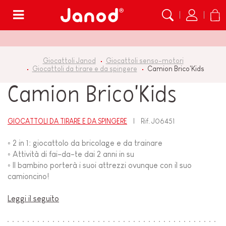
Menù
Giocattoli Janod
Giocattoli senso-motori
Giocattoli da tirare e da spingere
Camion Brico'Kids
Camion Brico'Kids
GIOCATTOLI DA TIRARE E DA SPINGERE
Rif.
J06451
◦ 2 in 1: giocattolo da bricolage e da trainare
◦ Attività di fai-da-te dai 2 anni in su
◦ Il bambino porterà i suoi attrezzi ovunque con il suo
camioncino!
Leggi il seguito