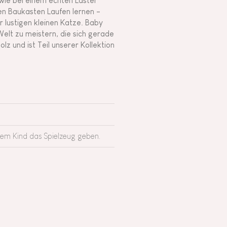
wie bei einem echten Laster
en Baukasten Laufen lernen -
r lustigen kleinen Katze. Baby
 Welt zu meistern, die sich gerade
z und ist Teil unserer Kollektion
rem Kind das Spielzeug geben.