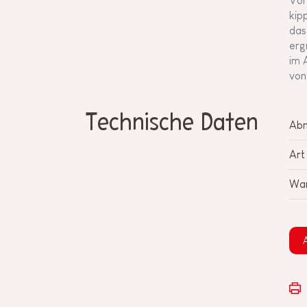
Vor
kip
das
erg
im 
von
Technische Daten
Ab
Art
War