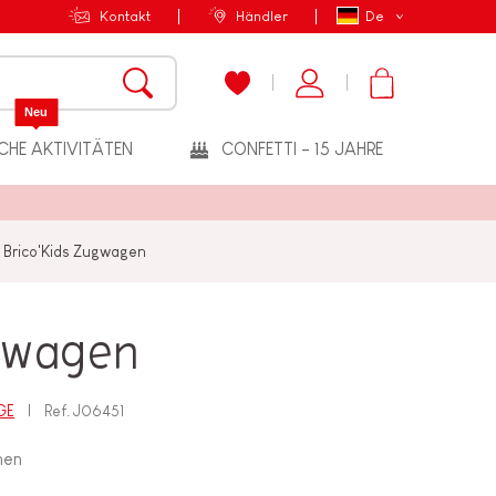
Kontakt
Händler
De
Neu
CHE AKTIVITÄTEN
CONFETTI - 15 JAHRE
Brico'Kids Zugwagen
ugwagen
GE
Ref.
J06451
hen