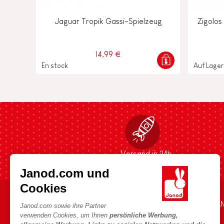
Jaguar Tropik Gassi-Spielzeug
Zigolos
14,99 €
En stock
Auf Lager
Versand in 24h
Janod.com und
Cookies
HILFE & INFORMATIONEN
DIE WELT VON JA
Janod.com sowie ihre Partner
verwenden Cookies, um Ihnen
persönliche Werbung,
Verkaufsbedingungen
Die Geschichte