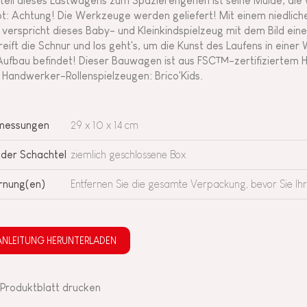
teil dieses Lastwagens zum Spazierengehen ist seine Mulde, die 
pt: Achtung! Die Werkzeuge werden geliefert! Mit einem niedlich
 verspricht dieses Baby- und Kleinkindspielzeug mit dem Bild eine
reift die Schnur und los geht's, um die Kunst des Laufens in einer
Aufbau befindet! Dieser Bauwagen ist aus FSC™-zertifiziertem Hol
 Handwerker-Rollenspielzeugen: Brico'Kids.
messungen
29 x 10 x 14 cm
 der Schachtel
ziemlich geschlossene Box
nung(en)
Entfernen Sie die gesamte Verpackung, bevor Sie Ih
ANLEITUNG HERUNTERLADEN
Produktblatt drucken