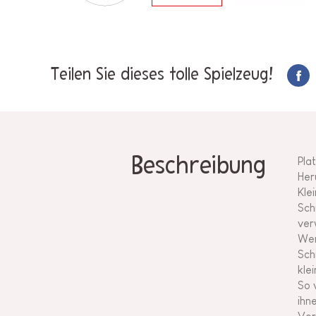
Teilen Sie dieses tolle Spielzeug!
Beschreibung
Pla
Her
Kle
Sch
ver
Wer
Sch
kle
So 
ihn