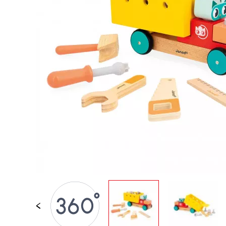
LOSE STÜCKE
BABY &
KLEINKINDSPIELZEUG
ROLLENSPIEL
SPIELWELTEN
OUTDOOR
TAFEL, MÖBEL &
DEKORATIONEN
IM ANGEBOT