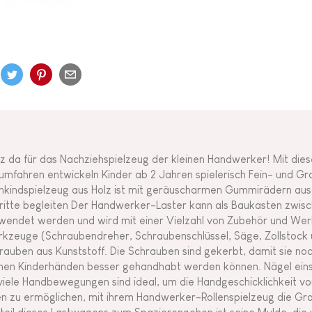
tz da für das Nachziehspielzeug der kleinen Handwerker! Mit d
umfahren entwickeln Kinder ab 2 Jahren spielerisch Fein- und Gr
inkindspielzeug aus Holz ist mit geräuscharmen Gummirädern aus
ritte begleiten Der Handwerker-Laster kann als Baukasten zwi
wendet werden und wird mit einer Vielzahl von Zubehör und Werk
kzeuge (Schraubendreher, Schraubenschlüssel, Säge, Zollstock u
rauben aus Kunststoff. Die Schrauben sind gekerbt, damit sie noc
inen Kinderhänden besser gehandhabt werden können. Nägel eins
viele Handbewegungen sind ideal, um die Handgeschicklichkeit vo
en zu ermöglichen, mit ihrem Handwerker-Rollenspielzeug die 