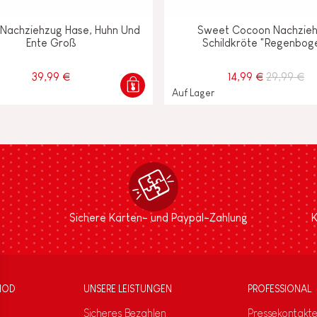
 Nachziehzug Hase, Huhn Und
Sweet Cocoon Nachzieh
Ente Groß
Schildkröte "Regenbog
39,99 €
14,99 €
29,99 €
Auf Lager
Sichere Karten- und Paypal-Zahlung
K
NOD
UNSERE LEISTUNGEN
PROFESSIONAL
Sicheres Bezahlen
Pressekontakt