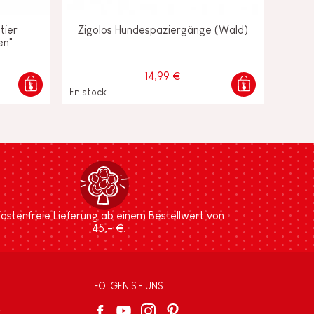
tier
Zigolos Hundespaziergänge (Wald)
en"
14,99 €
En stock
ostenfreie Lieferung ab einem Bestellwert von
45,- €.
FOLGEN SIE UNS
e