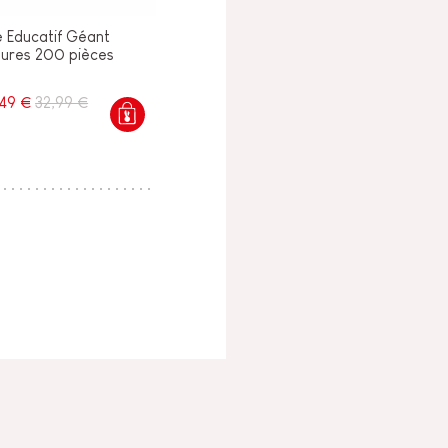
e Educatif Géant
aures 200 pièces
,49 €
32,99 €