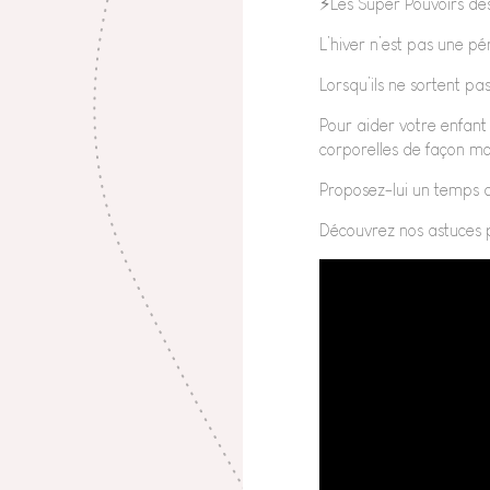
⚡️Les Super Pouvoirs de
L’hiver n’est pas une p
Lorsqu’ils ne sortent pas
Pour aider votre enfant 
corporelles de façon mo
Proposez-lui un temps de
Découvrez nos astuces p