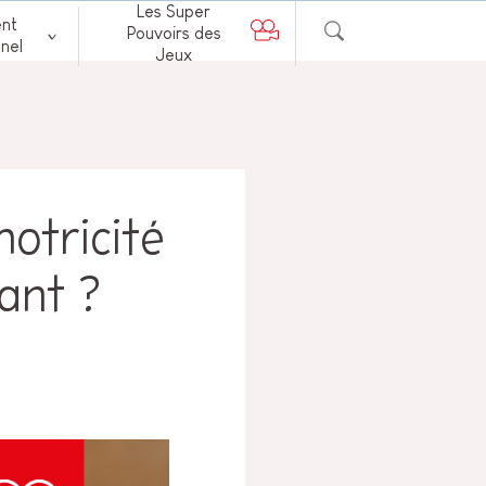
Les Super
nt
Pouvoirs des
nel
Jeux
otricité
ant ?