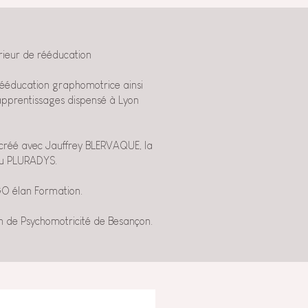
érieur de rééducation
 rééducation graphomotrice ainsi
apprentissages dispensé à Lyon
a créé avec Jauffrey BLERVAQUE, la
au PLURADYS.
GO élan Formation.
ion de Psychomotricité de Besançon.