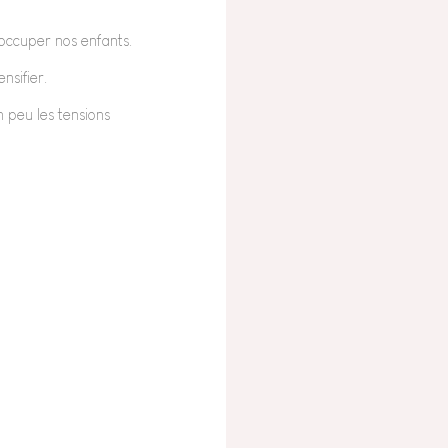
occuper nos enfants.
nsifier.
n peu les tensions