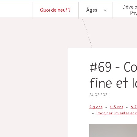
Dével
Quoi de neuf ?
Âges
Ph
#69 – C
fine et 
24.02.2021
2-3 ans
4-5 ans
6-7
Imaginer, inventer et 