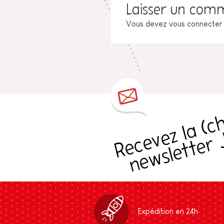
Laisser un com
Vous devez
vous connecter
s
Expédition en 24h