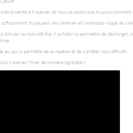
s Jeux⚡️
ériode évidente à traverser, et nous ne savons pas toujours comment 
 suffisamment, ils peuvent vite s’énerver et l’ambiance risque de s’inte
à stimuler sa motricité fine, il va falloir lui permettre de décharger u
trice.
 jeu qui lui permette de se repérer et de s’arrêter sans difficulté.
our traverser l’hiver de manière agréable !