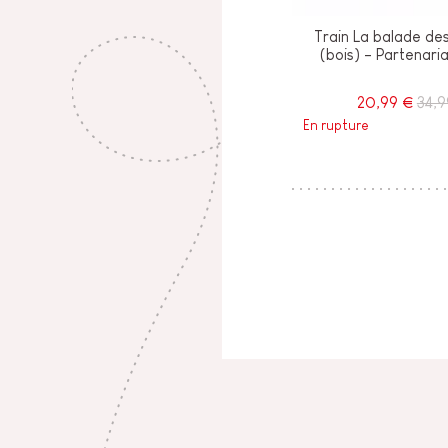
Train La balade de
(bois) - Partenar
20,99 €
34,9
En rupture