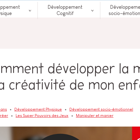
oppement
Développement
Développeme
ysique
Cognitif
socio-émotion
omment développer la m
la créativité de mon enf
 ans
Développement Physique
Développement socio-émotionnel
créer
Les Super Pouvoirs des Jeux
Manipuler et manier