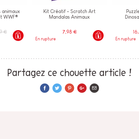
s animaux
Kit Créatif - Scratch Art
Puzzl
iat WWF®
Mandalas Animaux
Dinos
9 €
7,98 €
16
En rupture
En rupture
Partagez ce chouette article !