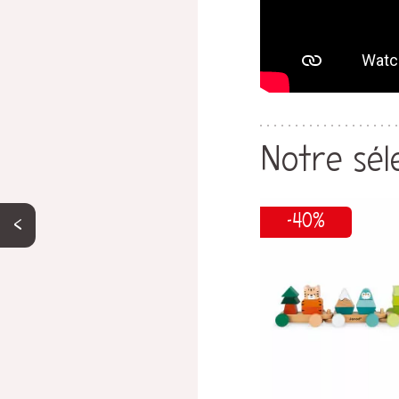
Notre sél
-40%