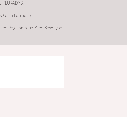
au PLURADYS.
GO élan Formation.
ion de Psychomotricité de Besançon.