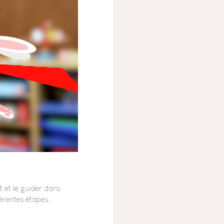
 et le guider dans
fférentes étapes…