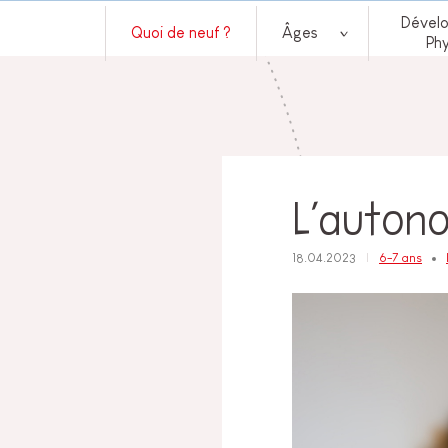
Dével
Quoi de neuf ?
Âges
Ph
L’auton
18.04.2023
6-7 ans