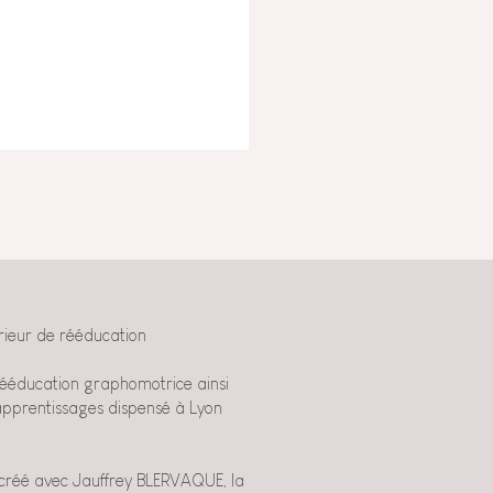
érieur de rééducation
 rééducation graphomotrice ainsi
apprentissages dispensé à Lyon
a créé avec Jauffrey BLERVAQUE, la