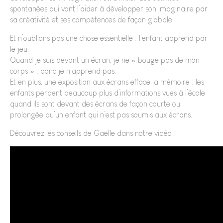
spontanées qui vont l’aider à développer son imaginaire par
sa créativité et ses compétences de façon globale.
Et n’oublions pas une chose essentielle : l’enfant apprend par
le jeu.
Quand je suis devant un écran, je ne « bouge pas de mon
corps » : donc je n’apprend pas.
Et en plus, une exposition aux écrans efface la mémoire : les
enfants perdent beaucoup plus d’informations vues à l’école
quand ils sont devant des écrans de façon courte ou
prolongée qu’un enfant qui n’est pas soumis aux écrans.
Découvrez les conseils de Gaëlle dans notre vidéo !