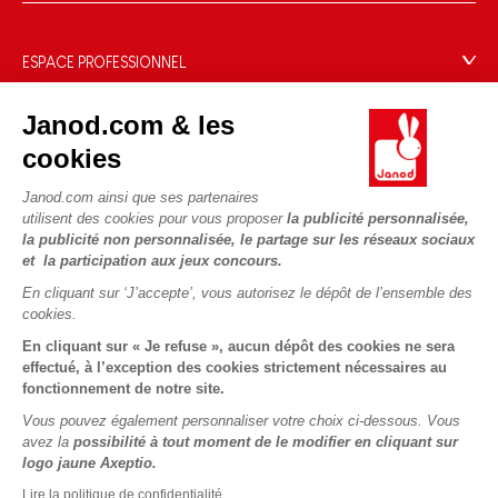
Blog Conseils d'Experts
Offrez une e-carte cadeau !
Conditions des offres
Activités enfants à télécharger
Paiement
Données personnelles
ESPACE PROFESSIONNEL
Le FSC®, c'est quoi ?
Livraison
Gestion des cookies
Espace presse
Nos engagements RSE
Règles du jeu & notices
Janod.com & les
Conditions du #YesJanod
Espace recrutement
Sélection de jouets par âge
NOUS SUIVRE
Nos guides d'achat
cookies
Fiche environnementale
Les pièces d'usure
Janod.com ainsi que ses partenaires
utilisent des cookies pour vous proposer
la publicité personnalisée,
la publicité non personnalisée, le partage sur les réseaux sociaux
et la participation aux jeux concours.
En cliquant sur ‘J’accepte’, vous autorisez le dépôt de l’ensemble des
cookies.
En cliquant sur « Je refuse », aucun dépôt des cookies ne sera
effectué, à l’exception des cookies strictement nécessaires au
fonctionnement de notre site.
Vous pouvez également personnaliser votre choix ci-dessous. Vous
avez la
possibilité à tout moment de le modifier en cliquant sur
logo jaune Axeptio.
Lire la politique de confidentialité