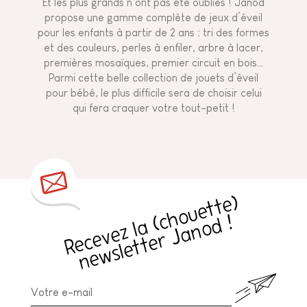
Et les plus grands n’ont pas été oubliés ! Janod
propose une gamme complète de jeux d’éveil
pour les enfants à partir de 2 ans : tri des formes
et des couleurs, perles à enfiler, arbre à lacer,
premières mosaïques, premier circuit en bois…
Parmi cette belle collection de jouets d’éveil
pour bébé, le plus difficile sera de choisir celui
qui fera craquer votre tout-petit !
R
e
c
e
v
e
z
l
a
h
o
u
e
t
t
e
)
n
e
w
sl
e
t
t
e
r
J
a
n
o
d
(
c
!