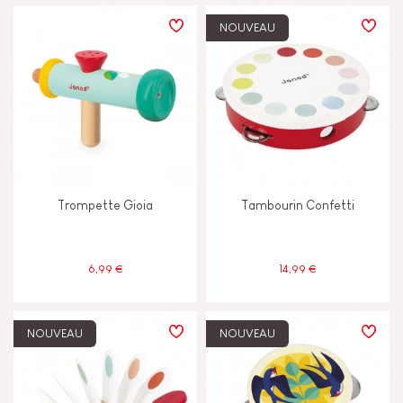
PRIX
NOUVEAU
TYPES D'APPRENTISSAGE
Construire & concevoir
Découvrir & expérimenter
Trompette Gioia
Tambourin Confetti
Echanger & partager
Imaginer inventer & créer
6,99 €
14,99 €
Lire écrire & compter
NOUVEAU
NOUVEAU
Manipuler & manier