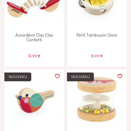
Marcher courir & bouger
Mémoriser & assimiler
Accordéon Clac Clac
Petit Tambourin Gioia
Confetti
Toucher voir & entendre
12,99 €
8,99 €
CARACTÉRISTIQUES
Cloche ou Grelot
NOUVEAU
NOUVEAU
Lumière
Magnétique
Musical / Sonore