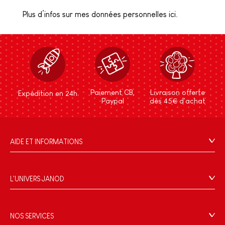
Plus d’infos sur mes données personnelles ici.
Paiement CB,
Livraison offerte
Expédition en 24h
Paypal
dès 45€ d'achat
AIDE ET INFORMATIONS
CGV
FAQ
L'UNIVERS JANOD
Contact
L'histoire
Points de vente
Le design
NOS SERVICES
Rappel Produits