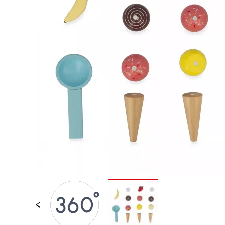
JOUETS D'ÉVEIL
JOUETS D'IMITATION
IMAGINATION
PLEIN AIR
TABLEAUX, MOBILIER &
DECO
OFFRES