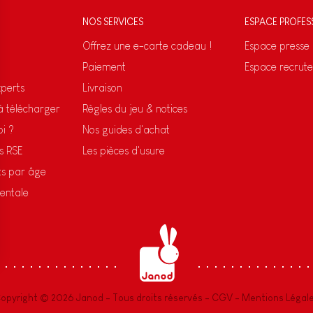
NOS SERVICES
ESPACE PROFES
Offrez une e-carte cadeau !
Espace presse
Paiement
Espace recrut
xperts
Livraison
 à télécharger
Règles du jeu & notices
oi ?
Nos guides d'achat
s RSE
Les pièces d'usure
ts par âge
entale
s Options
ètres de confidentialité, en garantissant la conformité avec le
opyright © 2026 Janod - Tous droits réservés -
CGV
-
Mentions Légal