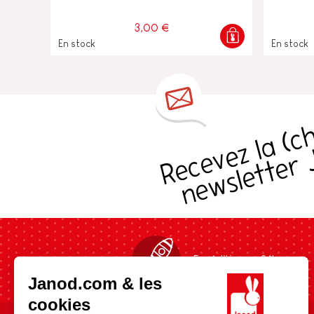
3,00 €
En stock
En stock
s
Expédition en 24h
Janod.com & les
cookies