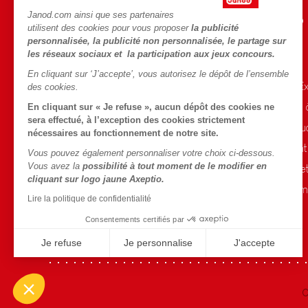
Janod.com ainsi que ses partenaires
AIDE ET INFORMATIONS
L'UNIVERS JANOD
utilisent des cookies pour vous proposer
la publicité
personnalisée, la publicité non personnalisée, le partage sur
CGV
L'histoire
les réseaux sociaux et la participation aux jeux concours.
FAQ
Le design
En cliquant sur ‘J’accepte’, vous autorisez le dépôt de l’ensemble
Contact
Blog Conseils d'E
des cookies.
Points de vente
Activités enfants
En cliquant sur « Je refuse », aucun dépôt des cookies ne
sera effectué, à l’exception des cookies strictement
Rappel Produits
Le FSC®, c'est qu
nécessaires au fonctionnement de notre site.
Conditions des offres
Nos engagement
Vous pouvez également personnaliser votre choix ci-dessous.
Vous avez la
possibilité à tout moment de le modifier en
Données personnelles
Sélection de joue
cliquant sur logo jaune Axeptio.
Gestion des cookies
Fiche environnem
Lire la politique de confidentialité
Conditions du #YesJanod
Consentements certifiés par
Je refuse
Je personnalise
J'accepte
Axeptio consent
Plateforme de Gestion du Consentement : Personnalisez vo
Notre plateforme vous permet d'adapter et de gérer vos param
C