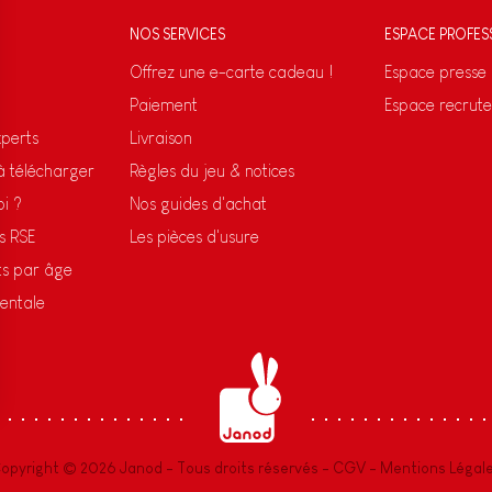
NOS SERVICES
ESPACE PROFES
Offrez une e-carte cadeau !
Espace presse
Paiement
Espace recrut
xperts
Livraison
 à télécharger
Règles du jeu & notices
oi ?
Nos guides d'achat
s RSE
Les pièces d'usure
ts par âge
entale
s Options
ètres de confidentialité, en garantissant la conformité avec le
opyright © 2026 Janod - Tous droits réservés -
CGV
-
Mentions Légal