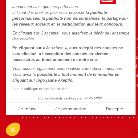
Janod.com ainsi que ses partenaires
AIDE ET INFORMATIONS
L'UNIVERS JANOD
utilisent des cookies pour vous proposer
la publicité
personnalisée, la publicité non personnalisée, le partage sur
CGV
L'histoire
les réseaux sociaux et la participation aux jeux concours.
FAQ
Le design
En cliquant sur ‘J’accepte’, vous autorisez le dépôt de l’ensemble
Contact
Blog Conseils d'E
des cookies.
Points de vente
Activités enfants
En cliquant sur « Je refuse », aucun dépôt des cookies ne
sera effectué, à l’exception des cookies strictement
Rappel Produits
Le FSC®, c'est qu
nécessaires au fonctionnement de notre site.
Conditions des offres
Nos engagement
Vous pouvez également personnaliser votre choix ci-dessous.
Vous avez la
possibilité à tout moment de le modifier en
Données personnelles
Sélection de joue
cliquant sur logo jaune Axeptio.
Gestion des cookies
Fiche environnem
Lire la politique de confidentialité
Conditions du #YesJanod
Consentements certifiés par
Je refuse
Je personnalise
J'accepte
Axeptio consent
Plateforme de Gestion du Consentement : Personnalisez vo
Notre plateforme vous permet d'adapter et de gérer vos param
C