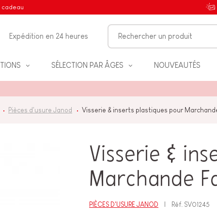
e cadeau
Expédition en 24 heures
TIONS
SÉLECTION PAR ÂGES
NOUVEAUTÉS
Pièces d'usure Janod
Visserie & inserts plastiques pour Marchan
IFS
Visserie & ins
Marchande F
NT
PIÈCES D'USURE JANOD
Réf.
SV01245