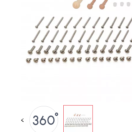
JOUETS D'ÉVEIL
JOUETS D'IMITATION
IMAGINATION
PLEIN AIR
TABLEAUX, MOBILIER &
DECO
OFFRES