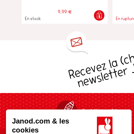
9,99 €
En stock
En ruptur
s
Expédition en 24h
Janod.com & les
cookies