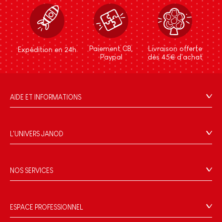
Paiement CB,
Livraison offerte
Expédition en 24h
Paypal
dès 45€ d'achat
AIDE ET INFORMATIONS
CGV
FAQ
L'UNIVERS JANOD
Contact
L'histoire
Points de vente
Le design
NOS SERVICES
Rappel Produits
Blog Conseils d'Experts
Offrez une e-carte cadeau !
Conditions des offres
Activités enfants à télécharger
Paiement
Données personnelles
ESPACE PROFESSIONNEL
Le FSC®, c'est quoi ?
Livraison
Gestion des cookies