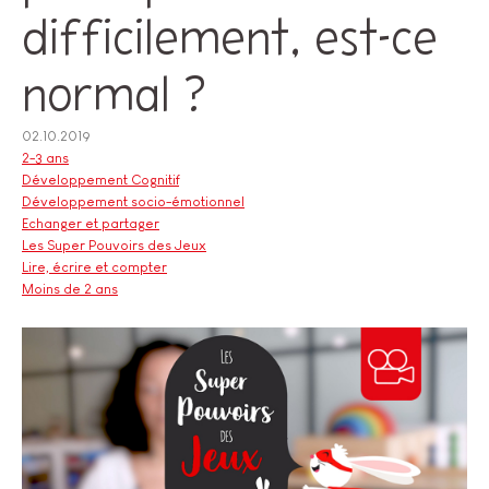
difficilement, est-ce
normal ?
02.10.2019
2-3 ans
Développement Cognitif
Développement socio-émotionnel
Echanger et partager
Les Super Pouvoirs des Jeux
Lire, écrire et compter
Moins de 2 ans