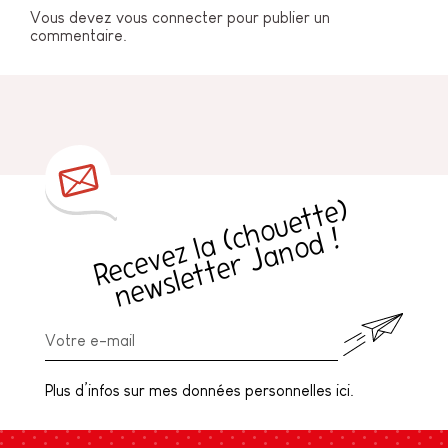
Vous devez
vous connecter
pour publier un
commentaire.
R
e
c
e
v
e
z
l
a
h
o
u
e
t
t
e
)
n
e
w
sl
e
t
t
e
r
J
a
n
o
d
(
c
!
Plus d’infos sur mes données personnelles ici.