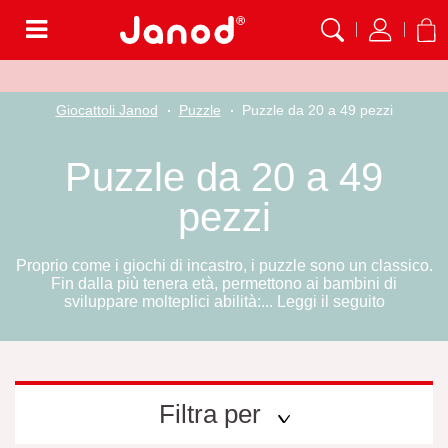
Menù
Giocattoli Janod
Puzzle
Puzzle da 20 a 49 pezzi
Puzzle da 20 a 49
pezzi
Proprio come i giochi di incastro, i puzzle sono un classico.
Fin dalla più tenera età, permettono ai bambini di
sviluppare molteplici abilità:...
Leggi il seguito
Filtra per