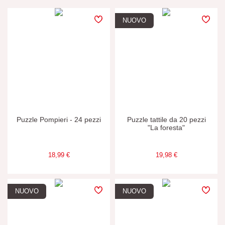
PREZZO
NUOVO
TIPI DI APPRENDIMENTO
Costruire e progettare
Manipolare e maneggiare
Puzzle Pompieri - 24 pezzi
Puzzle tattile da 20 pezzi
Memorizzare e assimilare
"La foresta"
Scambiare e condividere
18,99 €
19,98 €
Scoprire e sperimentare
NUOVO
NUOVO
Toccare, vedere e ascoltare