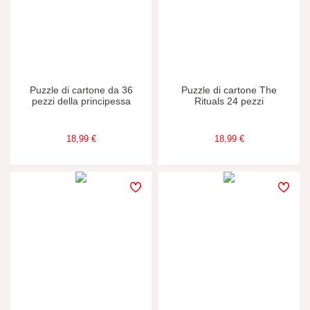
CARATTERISTICHE
Inchiostro vegetale
Puzzle di cartone da 36
Puzzle di cartone The
pezzi della principessa
Rituals 24 pezzi
Luci
18,99 €
18,99 €
Tattile
ETÀ
2 - 3 anni
2-3
4 - 5 anni
4-5
6 - 7 anni