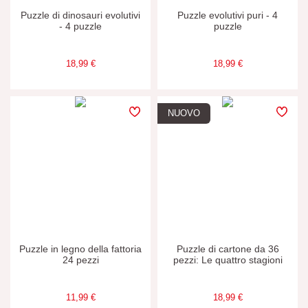
6-7
Puzzle di dinosauri evolutivi
Puzzle evolutivi puri - 4
- 4 puzzle
puzzle
JANOD SI IMPEGNA
18,99 €
18,99 €
Etichetta FSC®
NUOVO
Made in France
Puzzle in legno della fattoria
Puzzle di cartone da 36
24 pezzi
pezzi: Le quattro stagioni
11,99 €
18,99 €