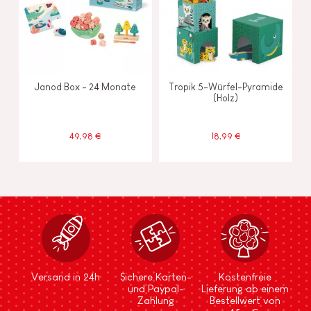
Janod Box - 24 Monate
Tropik 5-Würfel-Pyramide
(Holz)
49,98 €
18,99 €
Versand in 24h
Sichere Karten-
Kostenfreie
und Paypal-
Lieferung ab einem
Zahlung
Bestellwert von