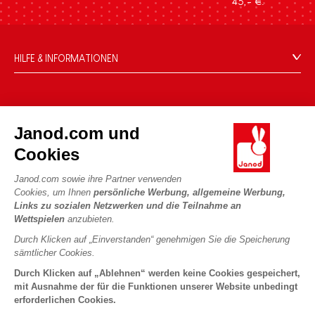
45,- €.
HILFE & INFORMATIONEN
Verkaufsbedingungen
FAQ
DIE WELT VON JANOD
Kontakt
Janod.com und
Die Geschichte
Händler
Cookies
Unsere Expertise
UNSERE LEISTUNGEN
Produktrückruf
CSR-Verpflichtungen
Janod.com sowie ihre Partner verwenden
Sicheres Bezahlen
Persönliche daten
Cookies, um Ihnen
persönliche Werbung, allgemeine Werbung,
Was ist FSC®?
Links zu sozialen Netzwerken und die Teilnahme an
Lieferbedingungen
Cookies
PROFESSIONAL
Wettspielen
anzubieten.
Videos
Bedingungen für Angebote
Pressekontakte
Durch Klicken auf „Einverstanden“ genehmigen Sie die Speicherung
Spielregeln und Anleitungen
Nutzungsbedingungen #YesJanod
sämtlicher Cookies.
FOLGEN SIE UNS
Lose Stücke
Durch Klicken auf „Ablehnen“ werden keine Cookies gespeichert,
mit Ausnahme der für die Funktionen unserer Website unbedingt
Kinderaktivitäten zum Download
erforderlichen Cookies.