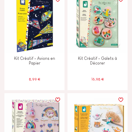
TYPES D'APPRENTISSAGE
Construire & concevoir
Découvrir & expérimenter
Kit Créatif - Avions en
Kit Créatif - Galets à
Imaginer inventer & créer
Papier
Décorer
Lire écrire & compter
8,99 €
16,98 €
Manipuler & manier
CARACTÉRISTIQUES
Lumière