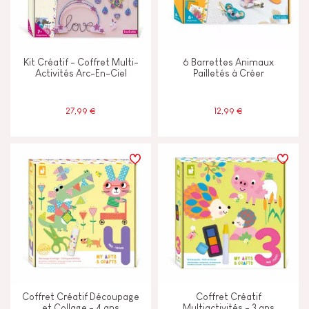
Peinture à l'eau
Kit Créatif - Coffret Multi-
6 Barrettes Animaux
Activités Arc-En-Ciel
Pailletés à Créer
ÂGES
27,99 €
12,99 €
2 - 3 ans
2-3
4 - 5 ans
4-5
6 - 7 ans
6-7
8 ans et +
8+
Moins de 2 ans
-2
Coffret Créatif Découpage
Coffret Créatif
et Collage - 4 ans
Multiactivités - 3 ans