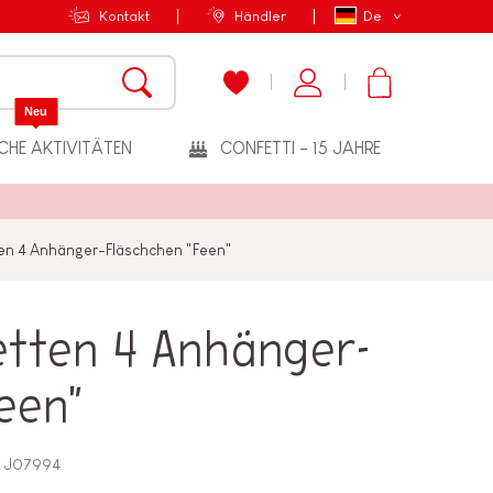
Kontakt
Händler
De
Neu
CHE AKTIVITÄTEN
CONFETTI - 15 JAHRE
ten 4 Anhänger-Fläschchen "Feen"
etten 4 Anhänger-
een"
.
J07994