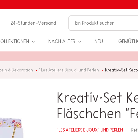
24-Stunden-Versand
KOLLEKTIONEN
NACH ALTER
NEU
GEMÜTLI
teln & Dekoration
"Les Ateliers Bijoux" und Perlen
Kreativ-Set Ket
Kreativ-Set K
EL
Fläschchen "F
PIELE
"LES ATELIERS BIJOUX" UND PERLEN
Ref