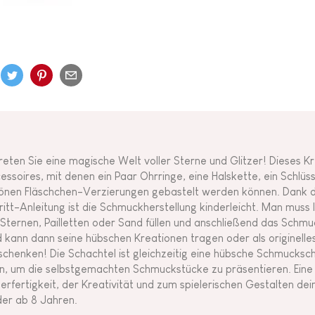
reten Sie eine magische Welt voller Sterne und Glitzer! Dieses K
essoires, mit denen ein Paar Ohrringe, eine Halskette, ein Schlüs
önen Fläschchen-Verzierungen gebastelt werden können. Dank der
ritt-Anleitung ist die Schmuckherstellung kinderleicht. Man muss l
 Sternen, Pailletten oder Sand füllen und anschließend das Sch
d kann dann seine hübschen Kreationen tragen oder als originelle
schenken! Die Schachtel ist gleichzeitig eine hübsche Schmucksc
n, um die selbstgemachten Schmuckstücke zu präsentieren. Eine 
gerfertigkeit, der Kreativität und zum spielerischen Gestalten de
der ab 8 Jahren.