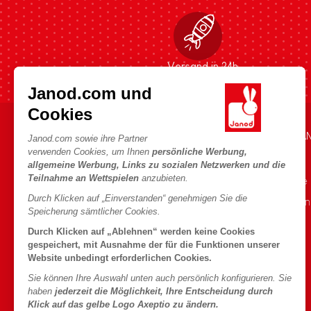
Versand in 24h
Janod.com und
Cookies
HILFE & INFORMATIONEN
DIE WELT VON JA
Janod.com sowie ihre Partner
verwenden Cookies, um Ihnen
persönliche Werbung,
Verkaufsbedingungen
Die Geschichte
allgemeine Werbung, Links zu sozialen Netzwerken und die
Teilnahme an Wettspielen
anzubieten.
FAQ
Unsere Expertise
Durch Klicken auf „Einverstanden“ genehmigen Sie die
Kontakt
CSR-Verpflichtu
Speicherung sämtlicher Cookies.
Händler
Was ist FSC®?
Durch Klicken auf „Ablehnen“ werden keine Cookies
Produktrückruf
gespeichert, mit Ausnahme der für die Funktionen unserer
Website unbedingt erforderlichen Cookies.
Persönliche daten
Sie können Ihre Auswahl unten auch persönlich konfigurieren. Sie
Cookies
haben
jederzeit die Möglichkeit, Ihre Entscheidung durch
Klick auf das gelbe Logo Axeptio zu ändern.
Bedingungen für Angebote