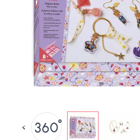
LOSE STÜCKE
BABY &
KLEINKINDSPIELZEUG
ROLLENSPIEL
SPIELWELTEN
OUTDOOR
TAFEL, MÖBEL &
DEKORATIONEN
IM ANGEBOT