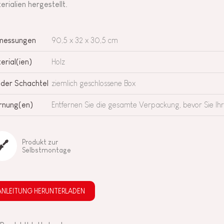
erialien hergestellt.
messungen
90,5 x 32 x 30,5 cm
erial(ien)
Holz
 der Schachtel
ziemlich geschlossene Box
nung(en)
Entfernen Sie die gesamte Verpackung, bevor Sie Ih
Produkt zur
Selbstmontage
ANLEITUNG HERUNTERLADEN