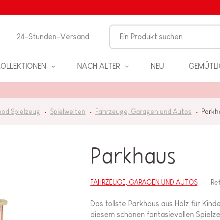
24-Stunden-Versand
KOLLEKTIONEN
NACH ALTER
NEU
GEMÜTLI
nod Spielzeug
Spielwelten
Fahrzeuge, Garagen und Autos
Parkh
Parkhaus
EL
FAHRZEUGE, GARAGEN UND AUTOS
Ref
Das tollste Parkhaus aus Holz für Kin
PIELE
diesem schönen fantasievollen Spielzeug