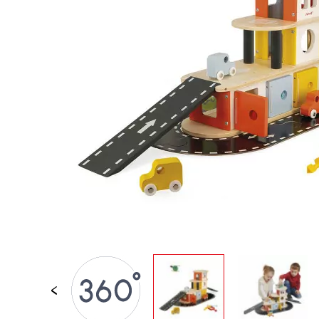
LOSE STÜCKE
BABY &
KLEINKINDSPIELZEUG
ROLLENSPIEL
SPIELWELTEN
OUTDOOR
TAFEL, MÖBEL &
DEKORATIONEN
IM ANGEBOT