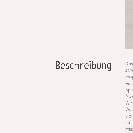
Beschreibung
Das
sch
mög
es 
Spi
Abe
Wir
'As
vie
müs
mis