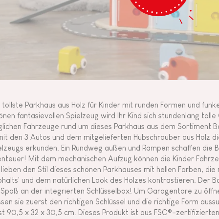
 tollste Parkhaus aus Holz für Kinder mit runden Formen und fun
önen fantasievollen Spielzeug wird Ihr Kind sich stundenlang toll
lichen Fahrzeuge rund um dieses Parkhaus aus dem Sortiment Bo
mit den 3 Autos und dem mitgelieferten Hubschrauber aus Holz di
elzeugs erkunden. Ein Rundweg außen und Rampen schaffen die B
nteuer! Mit dem mechanischen Aufzug können die Kinder Fahrze
 lieben den Stil dieses schönen Parkhauses mit hellen Farben, di
phalts' und dem natürlichen Look des Holzes kontrastieren. Der 
l Spaß an der integrierten Schlüsselbox! Um Garagentore zu öffn
sen sie zuerst den richtigen Schlüssel und die richtige Form aus
st 90,5 x 32 x 30,5 cm. Dieses Produkt ist aus FSC®-zertifizierten