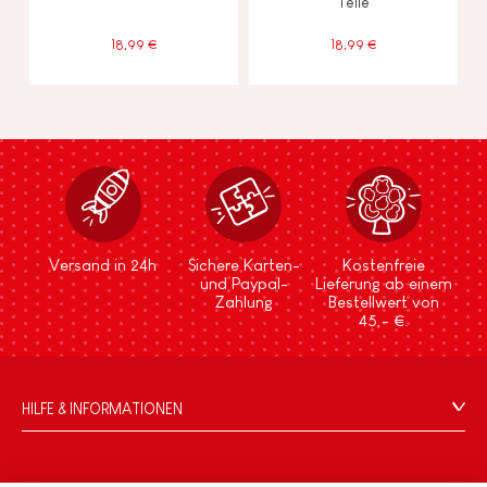
Teile
18,99 €
18,99 €
Versand in 24h
Sichere Karten-
Kostenfreie
und Paypal-
Lieferung ab einem
Zahlung
Bestellwert von
45,- €.
HILFE & INFORMATIONEN
Verkaufsbedingungen
FAQ