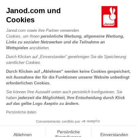
DIE WELT VON JANOD
Kontakt
Janod.com und
Die Geschichte
Händler
Cookies
Unsere Expertise
UNSERE LEISTUNGEN
Produktrückruf
CSR-Verpflichtungen
Janod.com sowie ihre Partner verwenden
Sicheres Bezahlen
Persönliche daten
Cookies, um Ihnen
persönliche Werbung, allgemeine Werbung,
Was ist FSC®?
Links zu sozialen Netzwerken und die Teilnahme an
Lieferbedingungen
Cookies
PROFESSIONAL
Wettspielen
anzubieten.
Videos
Bedingungen für Angebote
Pressekontakte
Durch Klicken auf „Einverstanden“ genehmigen Sie die Speicherung
Spielregeln und Anleitungen
Nutzungsbedingungen #YesJanod
sämtlicher Cookies.
FOLGEN SIE UNS
Lose Stücke
Durch Klicken auf „Ablehnen“ werden keine Cookies gespeichert,
mit Ausnahme der für die Funktionen unserer Website unbedingt
Kinderaktivitäten zum Download
erforderlichen Cookies.
Sie können Ihre Auswahl unten auch persönlich konfigurieren. Sie
haben
jederzeit die Möglichkeit, Ihre Entscheidung durch Klick
auf das gelbe Logo Axeptio zu ändern.
Persönliche daten
Consentements certifiés par
Copyright © 2026 Janod - Alle Rechte vorbehalten -
Rechtliche
Persönliche
Ablehnen
Einverstanden
Hinweise