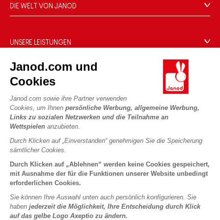
FAQ
DIE WELT VON JANOD
Kontakt
Die Geschichte
Händler
Unsere Expertise
UNSERE LEISTUNGEN
Produktrückruf
CSR-Verpflichtungen
Sicheres Bezahlen
Persönliche daten
Janod.com und
Was ist FSC®?
Lieferbedingungen
Cookies
Cookies
PROFESSIONAL
Videos
Bedingungen für Angebote
Pressekontakte
Janod.com sowie ihre Partner verwenden
Spielregeln und Anleitungen
Nutzungsbedingungen #YesJanod
Cookies, um Ihnen
persönliche Werbung, allgemeine Werbung,
FOLGEN SIE UNS
Links zu sozialen Netzwerken und die Teilnahme an
Lose Stücke
Wettspielen
anzubieten.
Kinderaktivitäten zum Download
Durch Klicken auf „Einverstanden“ genehmigen Sie die Speicherung
sämtlicher Cookies.
Durch Klicken auf „Ablehnen“ werden keine Cookies gespeichert,
mit Ausnahme der für die Funktionen unserer Website unbedingt
erforderlichen Cookies.
Sie können Ihre Auswahl unten auch persönlich konfigurieren. Sie
haben
jederzeit die Möglichkeit, Ihre Entscheidung durch Klick
Copyright © 2026 Janod - Alle Rechte vorbehalten -
Rechtliche
auf das gelbe Logo Axeptio zu ändern.