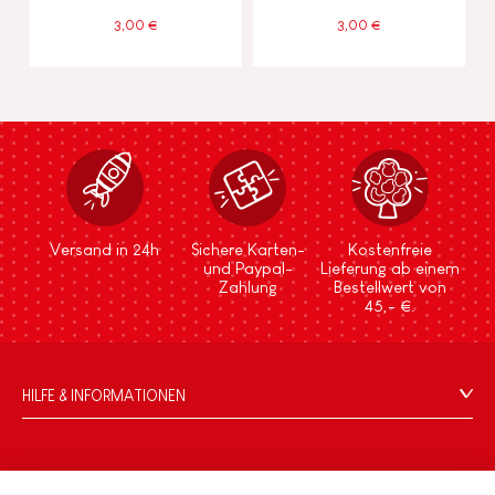
3,00 €
3,00 €
Versand in 24h
Sichere Karten-
Kostenfreie
und Paypal-
Lieferung ab einem
Zahlung
Bestellwert von
45,- €.
HILFE & INFORMATIONEN
Verkaufsbedingungen
FAQ
DIE WELT VON JANOD