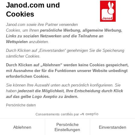
Kontakt
Janod.com und
Die Geschichte
Händler
Cookies
Unsere Expertise
UNSERE LEISTUNGEN
Produktrückruf
CSR-Verpflichtungen
Janod.com sowie ihre Partner verwenden
Sicheres Bezahlen
Persönliche daten
Cookies, um Ihnen
persönliche Werbung, allgemeine Werbung,
Was ist FSC®?
Links zu sozialen Netzwerken und die Teilnahme an
Lieferbedingungen
Cookies
PROFESSIONAL
Wettspielen
anzubieten.
Videos
Bedingungen für Angebote
Pressekontakte
Durch Klicken auf „Einverstanden“ genehmigen Sie die Speicherung
Spielregeln und Anleitungen
Nutzungsbedingungen #YesJanod
sämtlicher Cookies.
FOLGEN SIE UNS
Lose Stücke
Durch Klicken auf „Ablehnen“ werden keine Cookies gespeichert,
mit Ausnahme der für die Funktionen unserer Website unbedingt
Kinderaktivitäten zum Download
erforderlichen Cookies.
Sie können Ihre Auswahl unten auch persönlich konfigurieren. Sie
haben
jederzeit die Möglichkeit, Ihre Entscheidung durch Klick
auf das gelbe Logo Axeptio zu ändern.
Persönliche daten
Consentements certifiés par
Copyright © 2026 Janod - Alle Rechte vorbehalten -
Rechtliche
Persönliche
Ablehnen
Einverstanden
Hinweise
Einstellungen