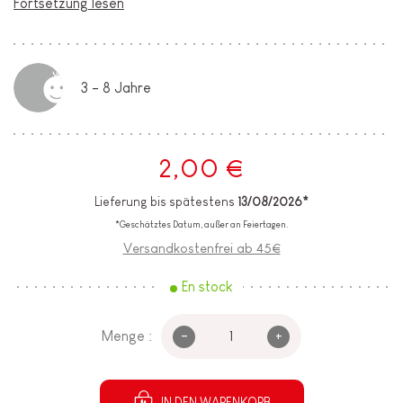
Fortsetzung lesen
3 - 8 Jahre
2,00 €
Lieferung bis spätestens
13/08/2026*
*Geschätztes Datum, außer an Feiertagen.
Versandkostenfrei ab 45€
En stock
-
+
Menge :
IN DEN WARENKORB