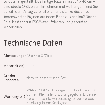
Europa hergestellt. Das fertige Puzzle misst 34 x 48 cm -
eine ideale Größe zum Einrahmen und Aufhängen. Sind Sie
bereit, dem Alltag zu entfliehen und sich zu diesen so
liebenswerten Figuren auf ihrem Boot zu gesellen? Dieses
Spiel besteht aus FSC®-zertifizierten und geprüften
Materialien.
Technische Daten
Abmessungen
48 x 34 x 0,175 cm
Material(ien)
Pappe
Art der
ziemlich geschlossene Box
Schachtel
WARNUNG! Nicht geeignet für Kinder unter 3
Jahren. Kleinteile. Erstickungsgefahr. Entfernen
Warnung(en)
Sie die gesamte Verpackung, bevor Sie das
Spielzeug Ihrem Kind geben.