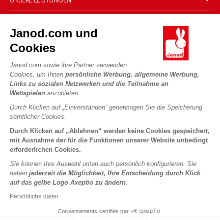
Produktrückruf
CSR-Verpflichtungen
Sicheres Bezahlen
Persönliche daten
Was ist FSC®?
Janod.com und
Lieferbedingungen
Cookies
PROFESSIONAL
Cookies
Videos
Bedingungen für Angebote
Pressekontakte
Spielregeln und Anleitungen
Nutzungsbedingungen #YesJanod
Janod.com sowie ihre Partner verwenden
FOLGEN SIE UNS
Cookies, um Ihnen
persönliche Werbung, allgemeine Werbung,
Lose Stücke
Links zu sozialen Netzwerken und die Teilnahme an
Kinderaktivitäten zum Download
Wettspielen
anzubieten.
Durch Klicken auf „Einverstanden“ genehmigen Sie die Speicherung
sämtlicher Cookies.
Durch Klicken auf „Ablehnen“ werden keine Cookies gespeichert,
mit Ausnahme der für die Funktionen unserer Website unbedingt
erforderlichen Cookies.
Sie können Ihre Auswahl unten auch persönlich konfigurieren. Sie
Copyright © 2026 Janod - Alle Rechte vorbehalten -
Rechtliche
haben
jederzeit die Möglichkeit, Ihre Entscheidung durch Klick
Hinweise
auf das gelbe Logo Axeptio zu ändern.
Persönliche daten
Consentements certifiés par