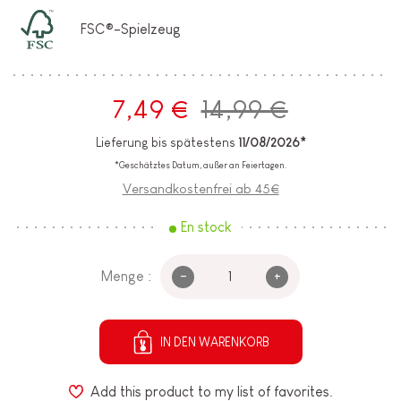
FSC®-Spielzeug
7,49 €
14,99 €
Lieferung bis spätestens
11/08/2026*
*Geschätztes Datum, außer an Feiertagen.
Versandkostenfrei ab 45€
En stock
-
+
Menge :
IN DEN WARENKORB
Add this product to my list of favorites.