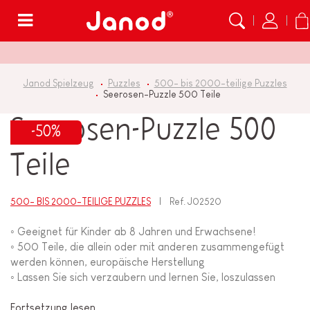
Menü
Janod Spielzeug
Puzzles
500- bis 2000-teilige Puzzles
Seerosen-Puzzle 500 Teile
Seerosen-Puzzle 500
-50%
Teile
500- BIS 2000-TEILIGE PUZZLES
Ref.
J02520
◦ Geeignet für Kinder ab 8 Jahren und Erwachsene!
◦ 500 Teile, die allein oder mit anderen zusammengefügt
werden können, europäische Herstellung
◦ Lassen Sie sich verzaubern und lernen Sie, loszulassen
Fortsetzung lesen