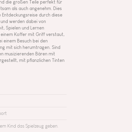
ind die großen Teile perfekt für
ltsam als auch angenehm. Dies
hre Entdeckungsreise durch diese
n, und werden dabei von
eit, Spielen und Lernen
einem Koffer mit Griff verstaut,
bei einem Besuch bei den
ng mit sich herumtragen. Sind
 den musizierenden Bären mit
estellt, mit pflanzlichen Tinten
port
rem Kind das Spielzeug geben.