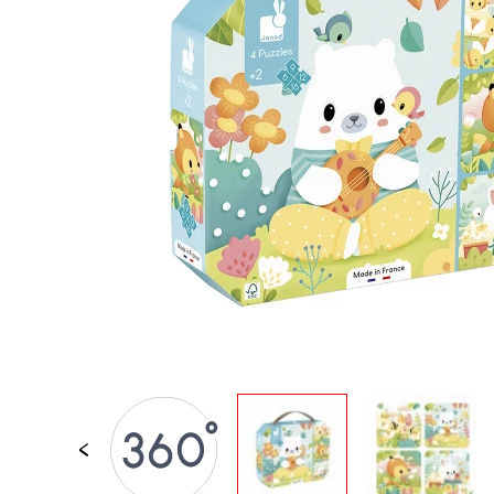
LOSE STÜCKE
BABY &
KLEINKINDSPIELZEUG
ROLLENSPIEL
SPIELWELTEN
OUTDOOR
TAFEL, MÖBEL &
DEKORATIONEN
IM ANGEBOT