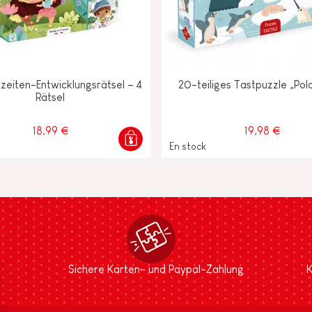
zeiten-Entwicklungsrätsel – 4
20-teiliges Tastpuzzle „Pol
Rätsel
18,99 €
19,98 €
En stock
Sichere Karten- und Paypal-Zahlung
K