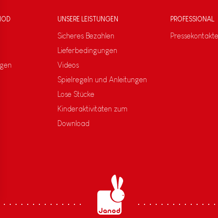
NOD
UNSERE LEISTUNGEN
PROFESSIONAL
Sicheres Bezahlen
Pressekontakt
Lieferbedingungen
ngen
Videos
Spielregeln und Anleitungen
Lose Stücke
Kinderaktivitäten zum
Download
s Options
ètres de confidentialité, en garantissant la conformité avec le