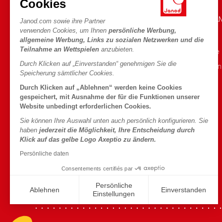
Cookies
HILFE & INFORMATIONEN
DIE WELT VON JA
Janod.com sowie ihre Partner
verwenden Cookies, um Ihnen
persönliche Werbung,
Verkaufsbedingungen
Die Geschichte
allgemeine Werbung, Links zu sozialen Netzwerken und die
Teilnahme an Wettspielen
anzubieten.
FAQ
Unsere Expertise
Durch Klicken auf „Einverstanden“ genehmigen Sie die
Kontakt
CSR-Verpflichtu
Speicherung sämtlicher Cookies.
Händler
Was ist FSC®?
Durch Klicken auf „Ablehnen“ werden keine Cookies
Produktrückruf
gespeichert, mit Ausnahme der für die Funktionen unserer
Website unbedingt erforderlichen Cookies.
Persönliche daten
Sie können Ihre Auswahl unten auch persönlich konfigurieren. Sie
Cookies
haben
jederzeit die Möglichkeit, Ihre Entscheidung durch
Klick auf das gelbe Logo Axeptio zu ändern.
Bedingungen für Angebote
Persönliche daten
Nutzungsbedingungen
Consentements certifiés par
#YesJanod
Persönliche
Ablehnen
Einverstanden
Einstellungen
Axeptio consent
Plateforme de Gestion du Consentement : Personnalisez vo
Notre plateforme vous permet d'adapter et de gérer vos param