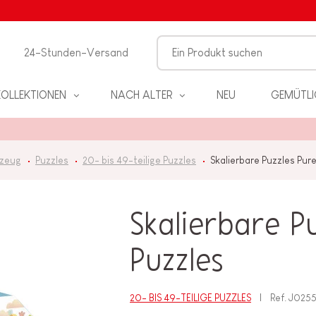
24-Stunden-Versand
KOLLEKTIONEN
NACH ALTER
NEU
GEMÜTLI
lzeug
Puzzles
20- bis 49-teilige Puzzles
Skalierbare Puzzles Pure
Skalierbare Pu
EL
Puzzles
PIELE
20- BIS 49-TEILIGE PUZZLES
Ref.
J025