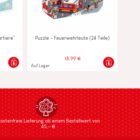
artiere“
Puzzle - Feuerwehrleute (24 Teile)
18,99 €
Auf Lager
ostenfreie Lieferung ab einem Bestellwert von
45,- €.