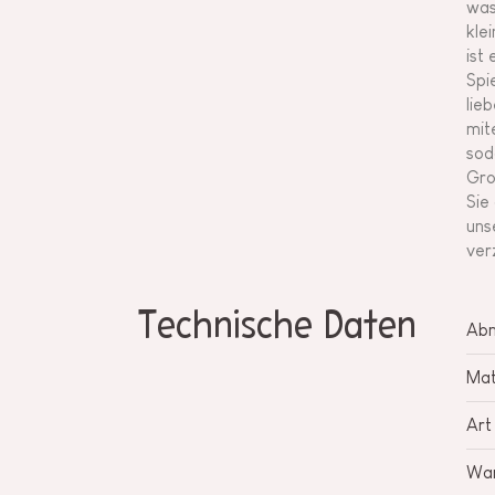
was
kle
ist
Spi
lie
mit
sod
Gro
Sie
uns
ver
Technische Daten
Ab
Mat
Art
War