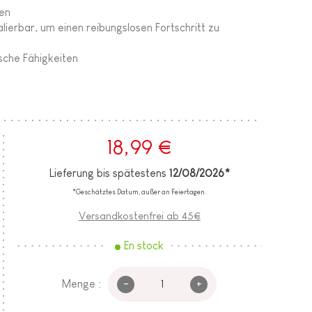
ren
kalierbar, um einen reibungslosen Fortschritt zu
sche Fähigkeiten
18,99 €
Lieferung bis spätestens
12/08/2026*
*Geschätztes Datum, außer an Feiertagen.
Versandkostenfrei ab 45€
En stock
-
+
Menge :