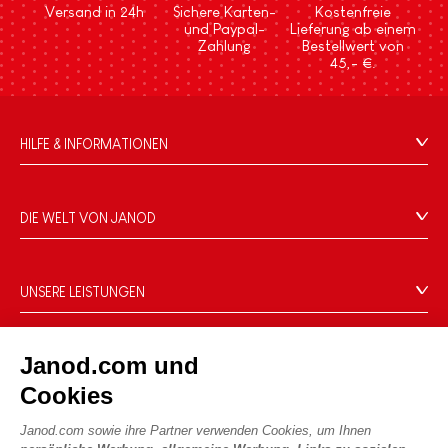
Versand in 24h
Sichere Karten-
Kostenfreie
und Paypal-
Lieferung ab einem
Zahlung
Bestellwert von
45,- €.
HILFE & INFORMATIONEN
Verkaufsbedingungen
FAQ
DIE WELT VON JANOD
Kontakt
Die Geschichte
Händler
Unsere Expertise
UNSERE LEISTUNGEN
Produktrückruf
CSR-Verpflichtungen
Sicheres Bezahlen
Persönliche daten
Was ist FSC®?
Lieferbedingungen
Cookies
Janod.com und
PROFESSIONAL
Videos
Bedingungen für Angebote
Cookies
Pressekontakte
Spielregeln und Anleitungen
Nutzungsbedingungen #YesJanod
Janod.com sowie ihre Partner verwenden Cookies, um Ihnen
FOLGEN SIE UNS
Lose Stücke