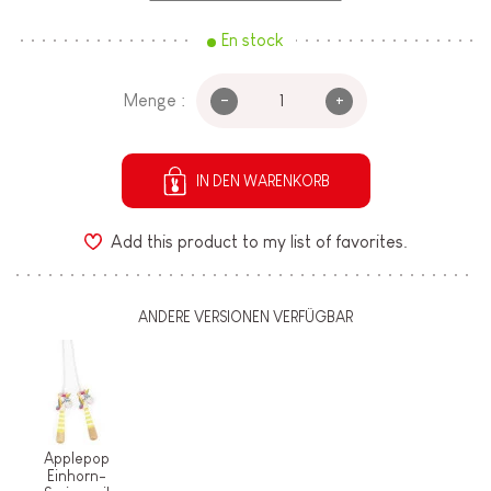
En stock
-
+
Menge :
IN DEN WARENKORB
Add this product to my list of favorites.
ANDERE VERSIONEN VERFÜGBAR
Applepop
Einhorn-