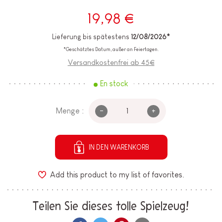
19,98 €
Lieferung bis spätestens
12/08/2026*
*Geschätztes Datum, außer an Feiertagen.
Versandkostenfrei ab 45€
En stock
-
+
Menge :
IN DEN WARENKORB
Add this product to my list of favorites.
Teilen Sie dieses tolle Spielzeug!