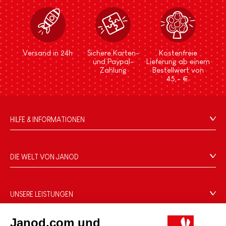
Versand in 24h
Sichere Karten-
Kostenfreie
und Paypal-
Lieferung ab einem
Zahlung
Bestellwert von
45,- €.
HILFE & INFORMATIONEN
Verkaufsbedingungen
FAQ
DIE WELT VON JANOD
Kontakt
Die Geschichte
Händler
Unsere Expertise
UNSERE LEISTUNGEN
Produktrückruf
CSR-Verpflichtungen
Sicheres Bezahlen
Persönliche daten
Was ist FSC®?
Janod.com und