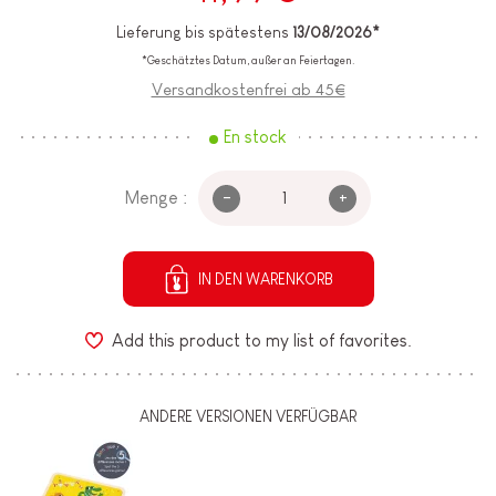
Lieferung bis spätestens
13/08/2026*
*Geschätztes Datum, außer an Feiertagen.
Versandkostenfrei ab 45€
En stock
-
+
Menge :
IN DEN WARENKORB
Add this product to my list of favorites.
ANDERE VERSIONEN VERFÜGBAR