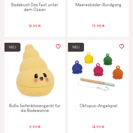
Badebuch Das Fest unter
Meeresbäder-Rundgang
dem Ozean
14,99 €
19,98 €
NEU
NEU
Bullix Seifenblasengerät für
Oktopus-Angelspiel
die Badewanne
9,99 €
14,99 €