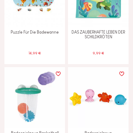
Tauschen und teilen
ALTER
Puzzle Für Die Badewanne
DAS ZAUBERHAFTE LEBEN DER
SCHILDKRÖTEN
2 - 3 Jahre
2-3
14,99 €
9,99 €
4 - 5 Jahre
4-5
6 - 7 Jahre
6-7
Unter 2 Jahren
-2