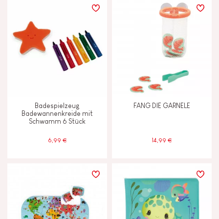
LERNEFFEKTE
Anfassen, sehen und hören
Ausdenken, erfinden und erschaffen
Badespielzeug
FANG DIE GARNELE
Bauen und entwerfen
Badewannenkreide mit
Schwamm 6 Stück
Entdecken und ausprobieren
6,99 €
14,99 €
Erinnerungsvermögen und
Aufnahmefähigkeit
Motorik und Tastsinn