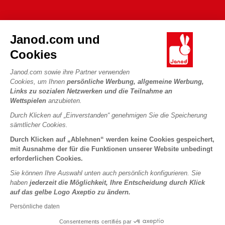
Verkaufsbedingungen
FAQ
DIE WELT VON JANOD
Kontakt
Janod.com und
Die Geschichte
Händler
Cookies
Unsere Expertise
UNSERE LEISTUNGEN
Produktrückruf
CSR-Verpflichtungen
Janod.com sowie ihre Partner verwenden
Sicheres Bezahlen
Persönliche daten
Cookies, um Ihnen
persönliche Werbung, allgemeine Werbung,
Was ist FSC®?
Links zu sozialen Netzwerken und die Teilnahme an
Lieferbedingungen
Cookies
PROFESSIONAL
Wettspielen
anzubieten.
Videos
Bedingungen für Angebote
Pressekontakte
Durch Klicken auf „Einverstanden“ genehmigen Sie die Speicherung
Spielregeln und Anleitungen
Nutzungsbedingungen #YesJanod
sämtlicher Cookies.
FOLGEN SIE UNS
Lose Stücke
Durch Klicken auf „Ablehnen“ werden keine Cookies gespeichert,
mit Ausnahme der für die Funktionen unserer Website unbedingt
Kinderaktivitäten zum Download
erforderlichen Cookies.
Sie können Ihre Auswahl unten auch persönlich konfigurieren. Sie
haben
jederzeit die Möglichkeit, Ihre Entscheidung durch Klick
auf das gelbe Logo Axeptio zu ändern.
Persönliche daten
Consentements certifiés par