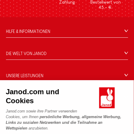
Zahlung
Bestellwert von
45,- €.
HILFE & INFORMATIONEN
Verkaufsbedingungen
FAQ
DIE WELT VON JANOD
Kontakt
Die Geschichte
Händler
Unsere Expertise
UNSERE LEISTUNGEN
Produktrückruf
CSR-Verpflichtungen
Sicheres Bezahlen
Persönliche daten
Janod.com und
Was ist FSC®?
Lieferbedingungen
Cookies
PROFESSIONAL
Cookies
Videos
Bedingungen für Angebote
Pressekontakte
Janod.com sowie ihre Partner verwenden
Spielregeln und Anleitungen
Nutzungsbedingungen #YesJanod
Cookies, um Ihnen
persönliche Werbung, allgemeine Werbung,
FOLGEN SIE UNS
Lose Stücke
Links zu sozialen Netzwerken und die Teilnahme an
Wettspielen
anzubieten.
Kinderaktivitäten zum Download