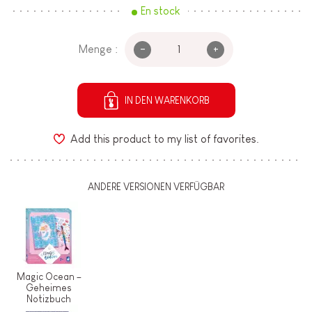
En stock
-
+
Menge :
IN DEN WARENKORB
Add this product to my list of favorites.
ANDERE VERSIONEN VERFÜGBAR
Magic Ocean –
Geheimes
Notizbuch