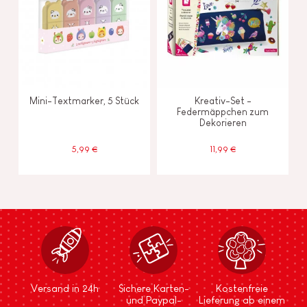
Mini-Textmarker, 5 Stück
Kreativ-Set -
Federmäppchen zum
Dekorieren
5,99 €
11,99 €
Versand in 24h
Sichere Karten-
Kostenfreie
und Paypal-
Lieferung ab einem