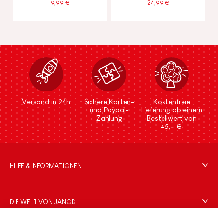
9,99 €
24,99 €
Versand in 24h
Sichere Karten-
Kostenfreie
und Paypal-
Lieferung ab einem
Zahlung
Bestellwert von
45,- €.
HILFE & INFORMATIONEN
Verkaufsbedingungen
FAQ
DIE WELT VON JANOD
Kontakt
Janod.com und