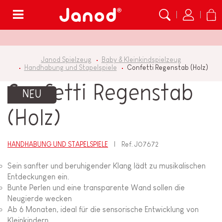
Menü
Janod Spielzeug
Baby & Kleinkindspielzeug
Handhabung und Stapelspiele
Confetti Regenstab (Holz)
Confetti Regenstab
NEU
(Holz)
HANDHABUNG UND STAPELSPIELE
Ref.
J07672
Sein sanfter und beruhigender Klang lädt zu musikalischen
Entdeckungen ein.
Bunte Perlen und eine transparente Wand sollen die
Neugierde wecken
Ab 6 Monaten, ideal für die sensorische Entwicklung von
Kleinkindern.