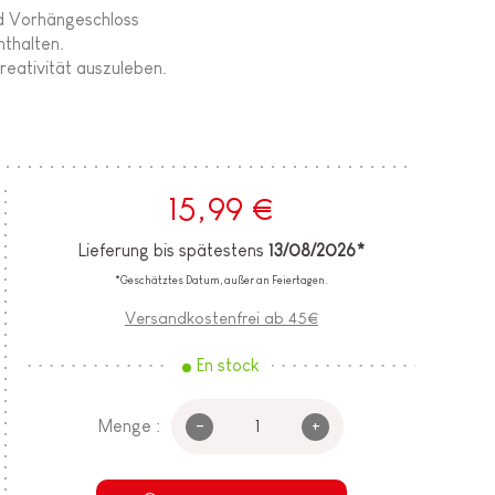
d Vorhängeschloss
nthalten.
Kreativität auszuleben.
15,99 €
Lieferung bis spätestens
13/08/2026*
*Geschätztes Datum, außer an Feiertagen.
Versandkostenfrei ab 45€
En stock
-
+
Menge :