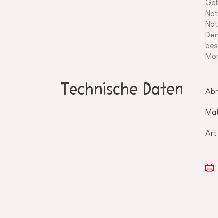
Geh
Nat
Not
Den
bes
Mom
Technische Daten
Ab
Mat
Art