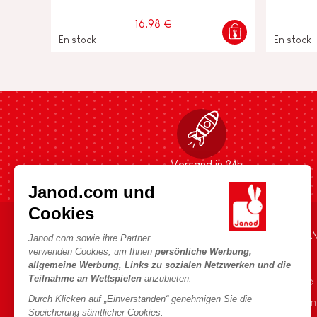
16,98 €
En stock
En stock
Versand in 24h
Janod.com und
Cookies
HILFE & INFORMATIONEN
DIE WELT VON JA
Janod.com sowie ihre Partner
verwenden Cookies, um Ihnen
persönliche Werbung,
Verkaufsbedingungen
Die Geschichte
allgemeine Werbung, Links zu sozialen Netzwerken und die
Teilnahme an Wettspielen
anzubieten.
FAQ
Unsere Expertise
Durch Klicken auf „Einverstanden“ genehmigen Sie die
Kontakt
CSR-Verpflichtu
Speicherung sämtlicher Cookies.