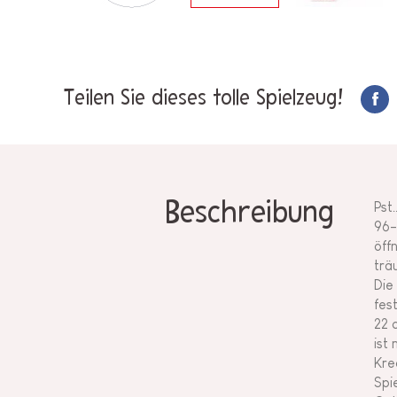
Teilen Sie dieses tolle Spielzeug!
Beschreibung
Pst
96-
öff
trä
Die
fes
22 
ist
Kre
Spi