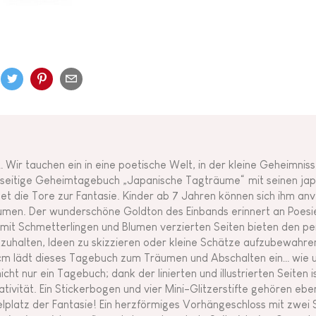
… Wir tauchen ein in eine poetische Welt, in der kleine Geheimni
seitige Geheimtagebuch „Japanische Tagträume“ mit seinen japa
net die Tore zur Fantasie. Kinder ab 7 Jahren können sich ihm an
umen. Der wunderschöne Goldton des Einbands erinnert an Poesie 
 mit Schmetterlingen und Blumen verzierten Seiten bieten den p
tzuhalten, Ideen zu skizzieren oder kleine Schätze aufzubewahren
cm lädt dieses Tagebuch zum Träumen und Abschalten ein… wie 
 nicht nur ein Tagebuch; dank der linierten und illustrierten Seiten 
ativität. Ein Stickerbogen und vier Mini-Glitzerstifte gehören eb
elplatz der Fantasie! Ein herzförmiges Vorhängeschloss mit zwei S