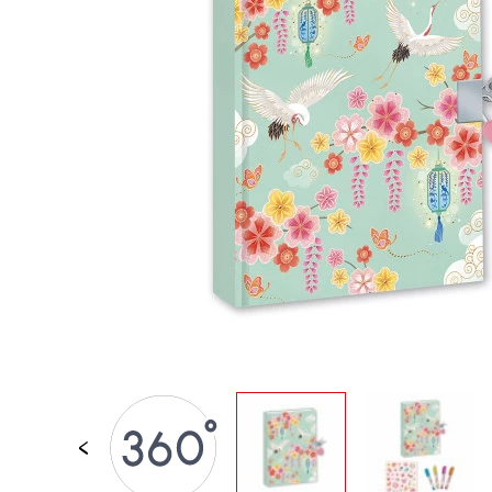
LOSE STÜCKE
BABY &
KLEINKINDSPIELZEUG
ROLLENSPIEL
SPIELWELTEN
OUTDOOR
TAFEL, MÖBEL &
DEKORATIONEN
IM ANGEBOT