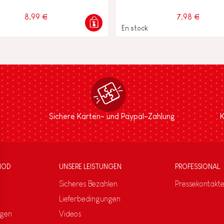
8,99 €
7,98 €
En stock
Sichere Karten- und Paypal-Zahlung
K
NOD
UNSERE LEISTUNGEN
PROFESSIONAL
Sicheres Bezahlen
Pressekontakt
Lieferbedingungen
ngen
Videos