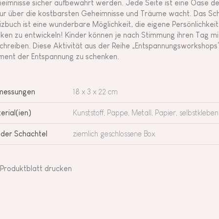
eimnisse sicher aufbewahrt werden. Jede Seite ist eine Oase der
ur über die kostbarsten Geheimnisse und Träume wacht. Das Schr
izbuch ist eine wunderbare Möglichkeit, die eigene Persönlichkei
ken zu entwickeln! Kinder können je nach Stimmung ihren Tag mi
chreiben. Diese Aktivität aus der Reihe „Entspannungsworkshops“ 
ent der Entspannung zu schenken.
messungen
18 x 3 x 22 cm
erial(ien)
Kunststoff, Pappe, Metall, Papier, selbstklebe
 der Schachtel
ziemlich geschlossene Box
Produktblatt drucken