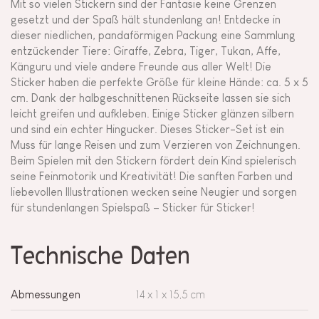
Mit so vielen Stickern sind der Fantasie keine Grenzen
gesetzt und der Spaß hält stundenlang an! Entdecke in
dieser niedlichen, pandaförmigen Packung eine Sammlung
entzückender Tiere: Giraffe, Zebra, Tiger, Tukan, Affe,
Känguru und viele andere Freunde aus aller Welt! Die
Sticker haben die perfekte Größe für kleine Hände: ca. 5 x 5
cm. Dank der halbgeschnittenen Rückseite lassen sie sich
leicht greifen und aufkleben. Einige Sticker glänzen silbern
und sind ein echter Hingucker. Dieses Sticker-Set ist ein
Muss für lange Reisen und zum Verzieren von Zeichnungen.
Beim Spielen mit den Stickern fördert dein Kind spielerisch
seine Feinmotorik und Kreativität! Die sanften Farben und
liebevollen Illustrationen wecken seine Neugier und sorgen
für stundenlangen Spielspaß – Sticker für Sticker!
Technische Daten
Abmessungen
14 x 1 x 15,5 cm