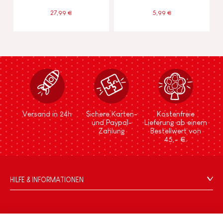
27,99 €
5,99 €
Versand in 24h
Sichere Karten-
Kostenfreie
und Paypal-
Lieferung ab einem
Zahlung
Bestellwert von
45,- €.
HILFE & INFORMATIONEN
Verkaufsbedingungen
FAQ
DIE WELT VON JANOD