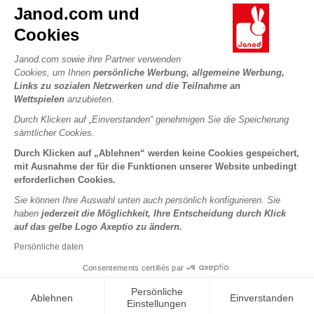
Kontakt
Janod.com und
Die Geschichte
Händler
Cookies
Unsere Expertise
UNSERE LEISTUNGEN
Produktrückruf
CSR-Verpflichtungen
Janod.com sowie ihre Partner verwenden
Sicheres Bezahlen
Persönliche daten
Cookies, um Ihnen
persönliche Werbung, allgemeine Werbung,
Was ist FSC®?
Links zu sozialen Netzwerken und die Teilnahme an
Lieferbedingungen
Cookies
PROFESSIONAL
Wettspielen
anzubieten.
Videos
Bedingungen für Angebote
Pressekontakte
Durch Klicken auf „Einverstanden“ genehmigen Sie die Speicherung
Spielregeln und Anleitungen
Nutzungsbedingungen #YesJanod
sämtlicher Cookies.
FOLGEN SIE UNS
Lose Stücke
Durch Klicken auf „Ablehnen“ werden keine Cookies gespeichert,
mit Ausnahme der für die Funktionen unserer Website unbedingt
Kinderaktivitäten zum Download
erforderlichen Cookies.
Sie können Ihre Auswahl unten auch persönlich konfigurieren. Sie
haben
jederzeit die Möglichkeit, Ihre Entscheidung durch Klick
auf das gelbe Logo Axeptio zu ändern.
Persönliche daten
Consentements certifiés par
Copyright © 2026 Janod - Alle Rechte vorbehalten -
Rechtliche
Persönliche
Ablehnen
Einverstanden
Hinweise
Einstellungen