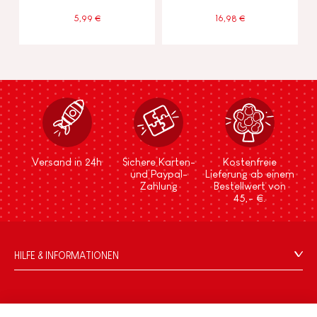
5,99 €
16,98 €
Versand in 24h
Sichere Karten-
Kostenfreie
und Paypal-
Lieferung ab einem
Zahlung
Bestellwert von
45,- €.
HILFE & INFORMATIONEN
Verkaufsbedingungen
FAQ
DIE WELT VON JANOD