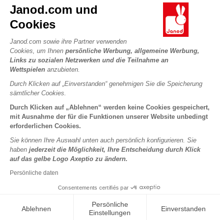
Kontakt
Janod.com und
Die Geschichte
Händler
Cookies
Unsere Expertise
UNSERE LEISTUNGEN
Produktrückruf
CSR-Verpflichtungen
Janod.com sowie ihre Partner verwenden
Sicheres Bezahlen
Persönliche daten
Cookies, um Ihnen
persönliche Werbung, allgemeine Werbung,
Was ist FSC®?
Links zu sozialen Netzwerken und die Teilnahme an
Lieferbedingungen
Cookies
PROFESSIONAL
Wettspielen
anzubieten.
Videos
Bedingungen für Angebote
Pressekontakte
Durch Klicken auf „Einverstanden“ genehmigen Sie die Speicherung
Spielregeln und Anleitungen
Nutzungsbedingungen #YesJanod
sämtlicher Cookies.
FOLGEN SIE UNS
Lose Stücke
Durch Klicken auf „Ablehnen“ werden keine Cookies gespeichert,
mit Ausnahme der für die Funktionen unserer Website unbedingt
Kinderaktivitäten zum Download
erforderlichen Cookies.
Sie können Ihre Auswahl unten auch persönlich konfigurieren. Sie
haben
jederzeit die Möglichkeit, Ihre Entscheidung durch Klick
auf das gelbe Logo Axeptio zu ändern.
Persönliche daten
Consentements certifiés par
Copyright © 2026 Janod - Alle Rechte vorbehalten -
Rechtliche
Persönliche
Ablehnen
Einverstanden
Hinweise
Einstellungen