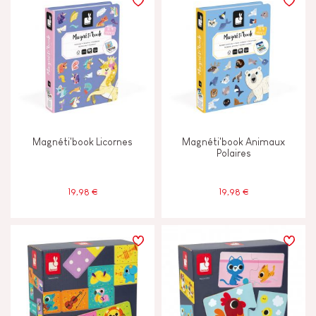
Magnéti'book Licornes
Magnéti'book Animaux
Polaires
19,98 €
19,98 €