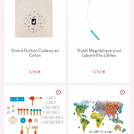
TYPES D'APPRENTISSAGE
Construire & concevoir
Découvrir & expérimenter
Grand Pochon Cadeau en
Stylet Magnétique pour
Echanger & partager
Coton
Labyrinthe à Billes
Imaginer inventer & créer
3,99 €
0,50 €
Lire écrire & compter
Manipuler & manier
Marcher courir & bouger