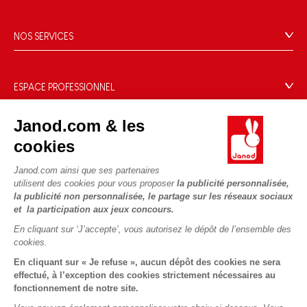
L'histoire
Points de vente
Le design
NOS SERVICES
Rappel Produits
Blog Conseils d'Experts
Offrez une e-carte cadeau !
Conditions des offres
Activités enfants à télécharger
Paiement
Données personnelles
ESPACE PROFESSIONNEL
Le FSC®, c'est quoi ?
Livraison
Gestion des cookies
Espace presse
Nos engagements RSE
Règles du jeu & notices
Janod.com & les
Conditions du #YesJanod
Espace recrutement
Sélection de jouets par âge
NOUS SUIVRE
Nos guides d'achat
cookies
Fiche environnementale
Les pièces d'usure
Janod.com ainsi que ses partenaires
utilisent des cookies pour vous proposer
la publicité personnalisée,
la publicité non personnalisée, le partage sur les réseaux sociaux
et la participation aux jeux concours.
En cliquant sur ‘J’accepte’, vous autorisez le dépôt de l’ensemble des
cookies.
En cliquant sur « Je refuse », aucun dépôt des cookies ne sera
effectué, à l’exception des cookies strictement nécessaires au
fonctionnement de notre site.