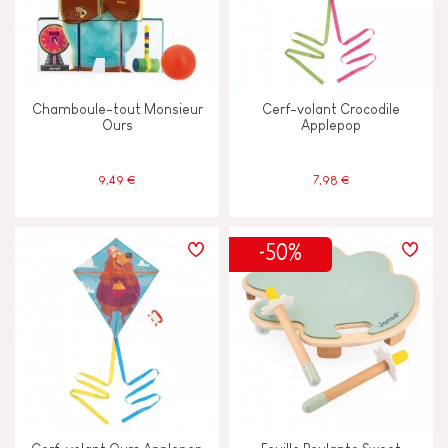
Chamboule-tout Monsieur
Cerf-volant Crocodile
Ours
Applepop
9,49 €
7,98 €
-50%