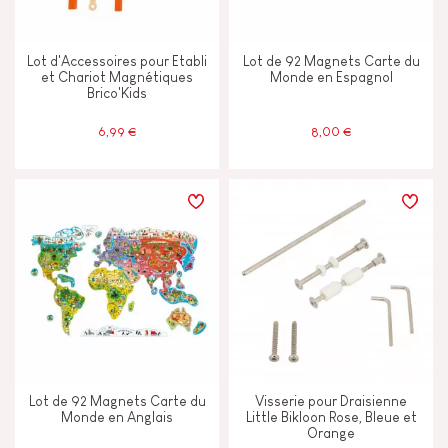
Mémoriser & assimiler
Lot d'Accessoires pour Etabli
Lot de 92 Magnets Carte du
et Chariot Magnétiques
Monde en Espagnol
Toucher voir & entendre
Brico'Kids
6,99 €
8,00 €
CARACTÉRISTIQUES
Cloche ou Grelot
Encre végétale
Lumière
Magnétique
Lot de 92 Magnets Carte du
Visserie pour Draisienne
Monde en Anglais
Little Bikloon Rose, Bleue et
Orange
Musical / Sonore