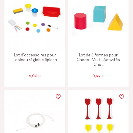
Moins de 2 ans
-2
JANOD S'ENGAGE
Fabriqué en Europe
Lot d'accessoires pour
Lot de 3 formes pour
Fabriqué en France
Tableau réglable Splash
Chariot Multi-Activités
Chat
6,00 €
0,99 €
Jouet certifié FSC®