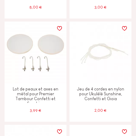
8,00 €
3,00 €
Peinture à l'eau
Tactile
ÂGES
2 - 3 ans
2-3
4 - 5 ans
4-5
Lot de peaux et axes en
Jeu de 4 cordes en nylon
métal pour Premier
pour Ukulélé Sunshine,
Tambour Confetti et
Confetti et Gioia
Sunshine
6 - 7 ans
6-7
3,99 €
2,00 €
8 ans et +
8+