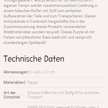
Vorlage geliefert, was praktisch ist, um das Puzzle im
eigenen Tempo wieder zusammenzusetzen! Lieferung in
einem hübschen Koffer mit Griff zum einfachen
Aufbewahren der Teile und zum Transportieren. Dieses
entzückende in Frankreich hergestellte Die in der
Zusammensetzung dieses Produkts verwendeten
Waldmaterialien wurden recycelt. Dieses Puzzle ist mit
Farben auf pflanzlicher Basis bedruckt und verspricht
stundenlangen Spielspaß!
Technische Daten
Abmessungen
50 x 40 x 0,2 cm
Material(ien)
Pappe
Art der
Schönes Köfferchen mit Stoffgriff für einfachen
Schachtel
Transport
WARNUNG! Nicht geeignet für Kinder unter 3