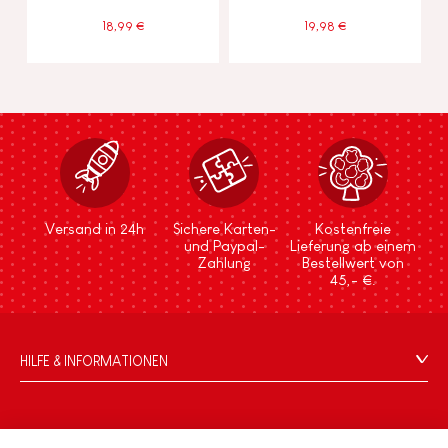
18,99 €
19,98 €
Versand in 24h
Sichere Karten-
Kostenfreie
und Paypal-
Lieferung ab einem
Zahlung
Bestellwert von
45,- €.
HILFE & INFORMATIONEN
Verkaufsbedingungen
FAQ
DIE WELT VON JANOD