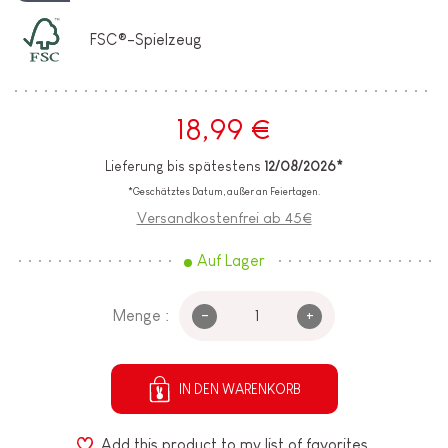
FSC®-Spielzeug
18,99 €
Lieferung bis spätestens
12/08/2026*
*Geschätztes Datum, außer an Feiertagen.
Versandkostenfrei ab 45€
Auf Lager
-
+
Menge :
IN DEN WARENKORB
Add this product to my list of favorites.