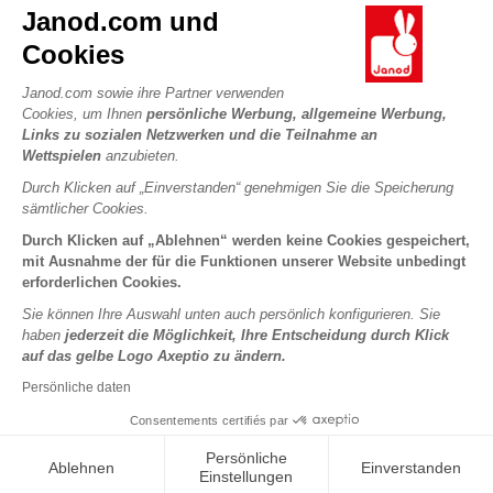
Kontakt
Janod.com und
Die Geschichte
Händler
Cookies
Unsere Expertise
UNSERE LEISTUNGEN
Produktrückruf
CSR-Verpflichtungen
Janod.com sowie ihre Partner verwenden
Sicheres Bezahlen
Persönliche daten
Cookies, um Ihnen
persönliche Werbung, allgemeine Werbung,
Was ist FSC®?
Links zu sozialen Netzwerken und die Teilnahme an
Lieferbedingungen
Cookies
PROFESSIONAL
Wettspielen
anzubieten.
Videos
Bedingungen für Angebote
Pressekontakte
Durch Klicken auf „Einverstanden“ genehmigen Sie die Speicherung
Spielregeln und Anleitungen
Nutzungsbedingungen #YesJanod
sämtlicher Cookies.
FOLGEN SIE UNS
Lose Stücke
Durch Klicken auf „Ablehnen“ werden keine Cookies gespeichert,
mit Ausnahme der für die Funktionen unserer Website unbedingt
Kinderaktivitäten zum Download
erforderlichen Cookies.
Sie können Ihre Auswahl unten auch persönlich konfigurieren. Sie
haben
jederzeit die Möglichkeit, Ihre Entscheidung durch Klick
auf das gelbe Logo Axeptio zu ändern.
Persönliche daten
Consentements certifiés par
Copyright © 2026 Janod - Alle Rechte vorbehalten -
Rechtliche
Persönliche
Ablehnen
Einverstanden
Hinweise
Einstellungen