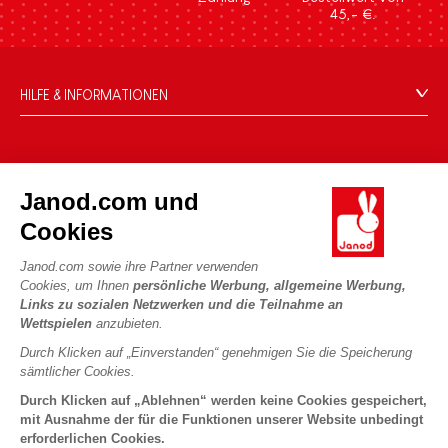
45,- €.
HILFE & INFORMATIONEN
Verkaufsbedingungen
FAQ
DIE WELT VON JANOD
Kontakt
Janod.com und
Die Geschichte
Händler
Cookies
Unsere Expertise
UNSERE LEISTUNGEN
Produktrückruf
CSR-Verpflichtungen
Janod.com sowie ihre Partner verwenden
Sicheres Bezahlen
Persönliche daten
Cookies, um Ihnen
persönliche Werbung, allgemeine Werbung,
Was ist FSC®?
Links zu sozialen Netzwerken und die Teilnahme an
Lieferbedingungen
Cookies
PROFESSIONAL
Wettspielen
anzubieten.
Videos
Bedingungen für Angebote
Pressekontakte
Durch Klicken auf „Einverstanden“ genehmigen Sie die Speicherung
Spielregeln und Anleitungen
Nutzungsbedingungen #YesJanod
sämtlicher Cookies.
FOLGEN SIE UNS
Lose Stücke
Durch Klicken auf „Ablehnen“ werden keine Cookies gespeichert,
mit Ausnahme der für die Funktionen unserer Website unbedingt
Kinderaktivitäten zum Download
erforderlichen Cookies.