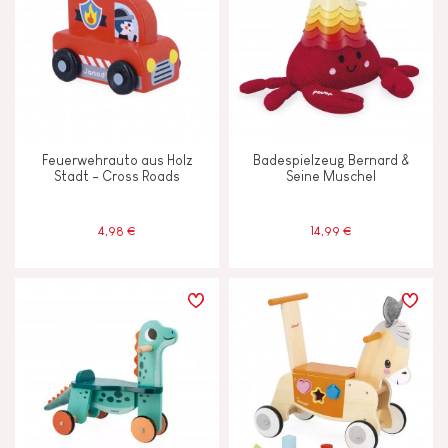
Motorik und Tastsinn
Tauschen und teilen
MERKMALE
Feuerwehrauto aus Holz
Badespielzeug Bernard &
Stadt - Cross Roads
Seine Muschel
Farben auf Wasserbasis
4,98 €
14,99 €
Glocke oder Glöckchen
Haptik
Magnetisch
Musik/Sound