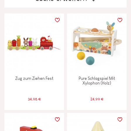
LERNEFFEKTE
Anfassen, sehen und hören
Ausdenken, erfinden und erschaffen
Bauen und entwerfen
Zug zum Ziehen Fest
Pure Schlagspiel Mit
Entdecken und ausprobieren
Xylophon (Holz)
Gehen, laufen und sich bewegen
34,98 €
24,99 €
Lesen, schreiben und zählen