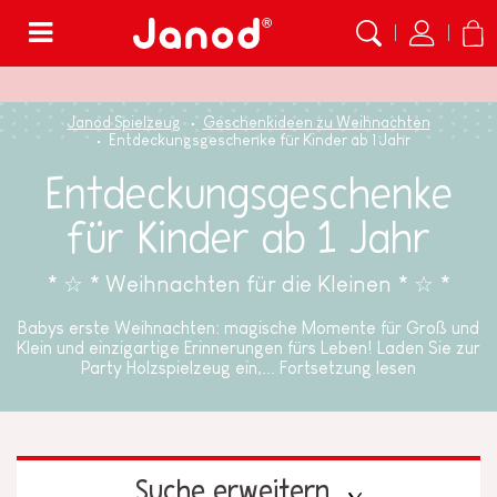
Menü
Janod Spielzeug
Geschenkideen zu Weihnachten
Entdeckungsgeschenke für Kinder ab 1 Jahr
Entdeckungsgeschenke
für Kinder ab 1 Jahr
* ☆ * Weihnachten für die Kleinen * ☆ *
Babys erste Weihnachten: magische Momente für Groß und
Klein und einzigartige Erinnerungen fürs Leben! Laden Sie zur
Party Holzspielzeug ein,...
Fortsetzung lesen
Suche erweitern