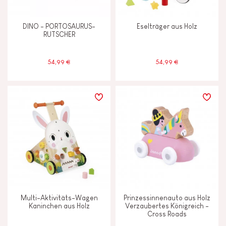
ALTER
DINO - PORTOSAURUS-
Eselträger aus Holz
RUTSCHER
2 - 3 Jahre
2-3
54,99 €
54,99 €
Unter 2 Jahren
-2
Multi-Aktivitäts-Wagen
Prinzessinnenauto aus Holz
Kaninchen aus Holz
Verzaubertes Königreich -
Cross Roads