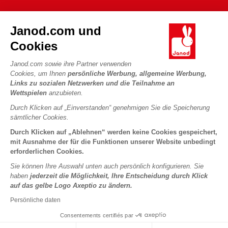
FAQ
DIE WELT VON JANOD
Kontakt
Janod.com und
Die Geschichte
Händler
Cookies
Unsere Expertise
UNSERE LEISTUNGEN
Produktrückruf
CSR-Verpflichtungen
Janod.com sowie ihre Partner verwenden
Sicheres Bezahlen
Persönliche daten
Cookies, um Ihnen
persönliche Werbung, allgemeine Werbung,
Was ist FSC®?
Links zu sozialen Netzwerken und die Teilnahme an
Lieferbedingungen
Cookies
PROFESSIONAL
Wettspielen
anzubieten.
Videos
Bedingungen für Angebote
Pressekontakte
Durch Klicken auf „Einverstanden“ genehmigen Sie die Speicherung
Spielregeln und Anleitungen
Nutzungsbedingungen #YesJanod
sämtlicher Cookies.
FOLGEN SIE UNS
Lose Stücke
Durch Klicken auf „Ablehnen“ werden keine Cookies gespeichert,
mit Ausnahme der für die Funktionen unserer Website unbedingt
Kinderaktivitäten zum Download
erforderlichen Cookies.
Sie können Ihre Auswahl unten auch persönlich konfigurieren. Sie
haben
jederzeit die Möglichkeit, Ihre Entscheidung durch Klick
auf das gelbe Logo Axeptio zu ändern.
Persönliche daten
Consentements certifiés par