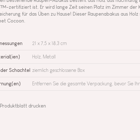
len bestehende Raupen-Abakus besteht aus Holz aus nachhaltig 
™-zertifiziert ist. Er wird lange Zeit seinen Platz im Zimmer der K
eicherung für das Üben zu Hause! Dieser Raupenabakus aus Holz 
et Cocoon.
messungen
21 x 7,5 x 18,3 cm
erial(ien)
Holz, Metall
 der Schachtel
ziemlich geschlossene Box
nung(en)
Entfernen Sie die gesamte Verpackung, bevor Sie Ih
Produktblatt drucken