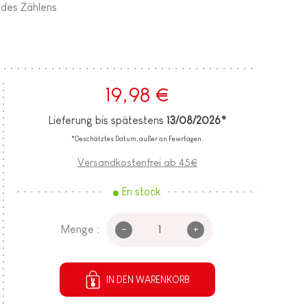
 des Zählens
19,98 €
Lieferung bis spätestens
13/08/2026*
*Geschätztes Datum, außer an Feiertagen.
Versandkostenfrei ab 45€
En stock
-
+
Menge :
IN DEN WARENKORB