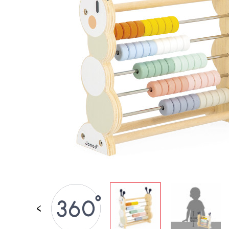
LOSE STÜCKE
BABY &
KLEINKINDSPIELZEUG
ROLLENSPIEL
SPIELWELTEN
OUTDOOR
TAFEL, MÖBEL &
DEKORATIONEN
IM ANGEBOT