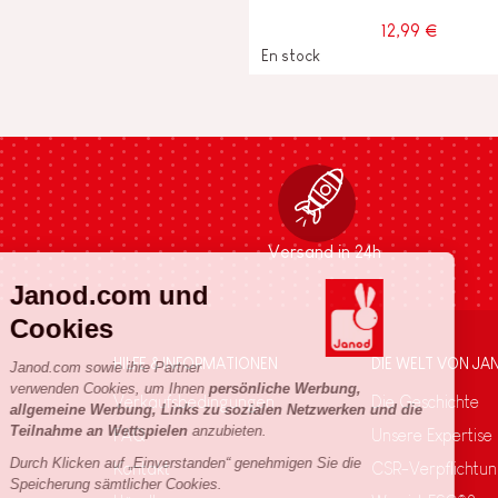
12,99 €
En stock
Versand in 24h
Janod.com und
Cookies
HILFE & INFORMATIONEN
DIE WELT VON JA
Janod.com sowie ihre Partner
verwenden Cookies, um Ihnen
persönliche Werbung,
Verkaufsbedingungen
Die Geschichte
allgemeine Werbung, Links zu sozialen Netzwerken und die
Teilnahme an Wettspielen
anzubieten.
FAQ
Unsere Expertise
Durch Klicken auf „Einverstanden“ genehmigen Sie die
Kontakt
CSR-Verpflichtu
Speicherung sämtlicher Cookies.