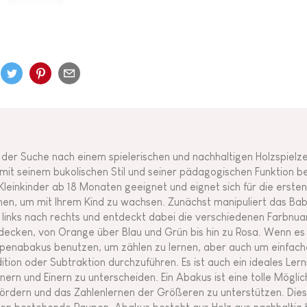
 der Suche nach einem spielerischen und nachhaltigen Holzspiel
 mit seinem bukolischen Stil und seiner pädagogischen Funktion be
 Kleinkinder ab 18 Monaten geeignet und eignet sich für die erst
nen, um mit Ihrem Kind zu wachsen. Zunächst manipuliert das Baby
 links nach rechts und entdeckt dabei die verschiedenen Farbnuan
decken, von Orange über Blau und Grün bis hin zu Rosa. Wenn es g
penabakus benutzen, um zählen zu lernen, aber auch um einfac
ition oder Subtraktion durchzuführen. Es ist auch ein ideales Lern
nern und Einern zu unterscheiden. Ein Abakus ist eine tolle Möglic
fördern und das Zahlenlernen der Größeren zu unterstützen. Dies