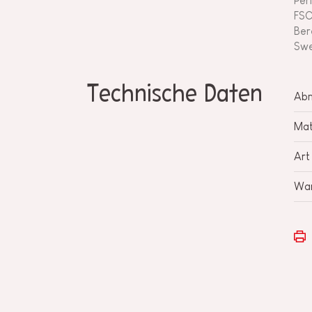
Per
FSC
Ber
Swe
Technische Daten
Ab
Mat
Art
War