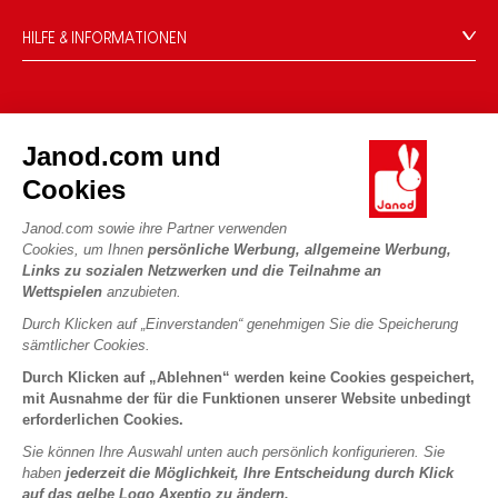
HILFE & INFORMATIONEN
Verkaufsbedingungen
FAQ
DIE WELT VON JANOD
Kontakt
Janod.com und
Die Geschichte
Händler
Cookies
Unsere Expertise
UNSERE LEISTUNGEN
Produktrückruf
CSR-Verpflichtungen
Janod.com sowie ihre Partner verwenden
Sicheres Bezahlen
Persönliche daten
Cookies, um Ihnen
persönliche Werbung, allgemeine Werbung,
Was ist FSC®?
Links zu sozialen Netzwerken und die Teilnahme an
Lieferbedingungen
Cookies
PROFESSIONAL
Wettspielen
anzubieten.
Videos
Bedingungen für Angebote
Pressekontakte
Durch Klicken auf „Einverstanden“ genehmigen Sie die Speicherung
Spielregeln und Anleitungen
Nutzungsbedingungen #YesJanod
sämtlicher Cookies.
FOLGEN SIE UNS
Lose Stücke
Durch Klicken auf „Ablehnen“ werden keine Cookies gespeichert,
mit Ausnahme der für die Funktionen unserer Website unbedingt
Kinderaktivitäten zum Download
erforderlichen Cookies.
Sie können Ihre Auswahl unten auch persönlich konfigurieren. Sie
haben
jederzeit die Möglichkeit, Ihre Entscheidung durch Klick
auf das gelbe Logo Axeptio zu ändern.