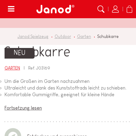
Menü
Janod Spielzeug
Outdoor
Garten
Schubkarre
Schubkarre
NEU
GARTEN
Ref.
J03169
Um die Großen im Garten nachzuahmen
Ultraleicht und dank des Kunststoffrads leicht zu schieben.
Komfortable Gummigriffe, geeignet für kleine Hände
Fortsetzung lesen