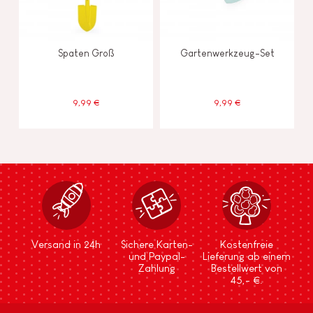
Spaten Groß
Gartenwerkzeug-Set
9,99 €
9,99 €
Versand in 24h
Sichere Karten-
Kostenfreie
und Paypal-
Lieferung ab einem
Zahlung
Bestellwert von
45,- €.