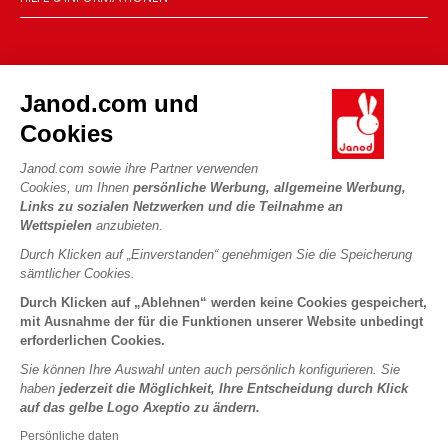
Verkaufsbedingungen
FAQ
DIE WELT VON JANOD
Kontakt
Janod.com und
Die Geschichte
Händler
Cookies
Unsere Expertise
UNSERE LEISTUNGEN
Produktrückruf
CSR-Verpflichtungen
Janod.com sowie ihre Partner verwenden
Sicheres Bezahlen
Persönliche daten
Cookies, um Ihnen
persönliche Werbung, allgemeine Werbung,
Was ist FSC®?
Links zu sozialen Netzwerken und die Teilnahme an
Lieferbedingungen
Cookies
PROFESSIONAL
Wettspielen
anzubieten.
Videos
Bedingungen für Angebote
Pressekontakte
Durch Klicken auf „Einverstanden“ genehmigen Sie die Speicherung
Spielregeln und Anleitungen
Nutzungsbedingungen #YesJanod
sämtlicher Cookies.
FOLGEN SIE UNS
Lose Stücke
Durch Klicken auf „Ablehnen“ werden keine Cookies gespeichert,
mit Ausnahme der für die Funktionen unserer Website unbedingt
Kinderaktivitäten zum Download
erforderlichen Cookies.
Sie können Ihre Auswahl unten auch persönlich konfigurieren. Sie
haben
jederzeit die Möglichkeit, Ihre Entscheidung durch Klick
auf das gelbe Logo Axeptio zu ändern.
Persönliche daten