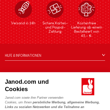
Versand in 24h
Sichere Karten-
Kostenfreie
und Paypal-
Lieferung ab einem
Zahlung
Bestellwert von
45,- €.
HILFE & INFORMATIONEN
Verkaufsbedingungen
FAQ
DIE WELT VON JANOD
Kontakt
Janod.com und
Die Geschichte
Händler
Cookies
Unsere Expertise
UNSERE LEISTUNGEN
Produktrückruf
CSR-Verpflichtungen
Janod.com sowie ihre Partner verwenden
Sicheres Bezahlen
Persönliche daten
Cookies, um Ihnen
persönliche Werbung, allgemeine Werbung,
Was ist FSC®?
Links zu sozialen Netzwerken und die Teilnahme an
Lieferbedingungen
Cookies
PROFESSIONAL