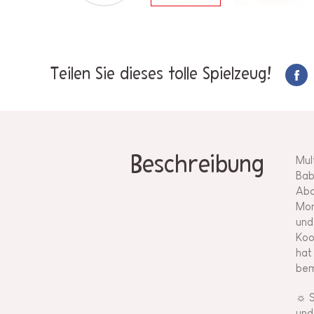
Teilen Sie dieses tolle Spielzeug!
Beschreibung
Mul
Bab
Aba
Mon
und
Koo
hat
bem
☼ S
und