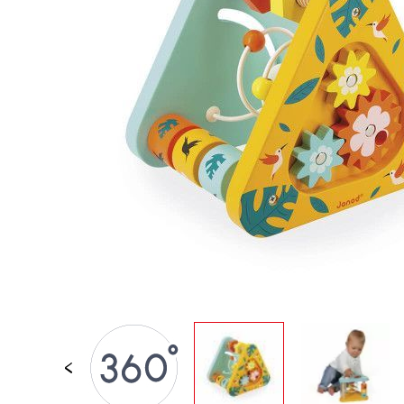
LOSE STÜCKE
BABY &
KLEINKINDSPIELZEUG
ROLLENSPIEL
SPIELWELTEN
OUTDOOR
TAFEL, MÖBEL &
DEKORATIONEN
IM ANGEBOT