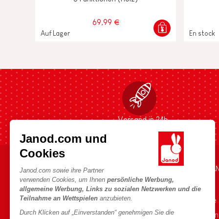
69,99 €
Auf Lager
En stock
Versand in 24h
Janod.com und
Cookies
HILFE & INFORMATIONEN
DIE WELT VON JA
Janod.com sowie ihre Partner
verwenden Cookies, um Ihnen
persönliche Werbung,
Verkaufsbedingungen
Die Geschichte
allgemeine Werbung, Links zu sozialen Netzwerken und die
Teilnahme an Wettspielen
anzubieten.
FAQ
Unsere Expertise
Durch Klicken auf „Einverstanden“ genehmigen Sie die
Kontakt
CSR-Verpflichtu