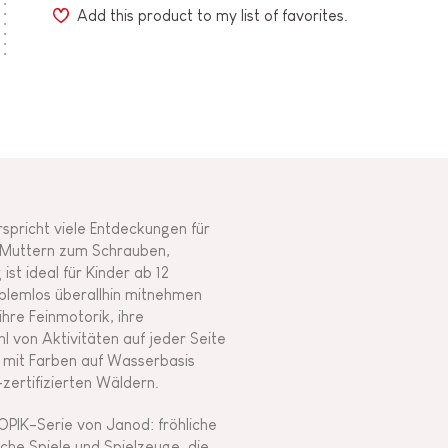
Add this product to my list of favorites.
rspricht viele Entdeckungen für
, Muttern zum Schrauben,
st ideal für Kinder ab 12
blemlos überallhin mitnehmen
ihre Feinmotorik, ihre
l von Aktivitäten auf jeder Seite
t mit Farben auf Wasserbasis
zertifizierten Wäldern.
OPIK-Serie von Janod: fröhliche
sche Spiele und Spielzeuge, die