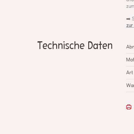
zum
➡️ 
zur
Technische Daten
Ab
Mat
Art
War