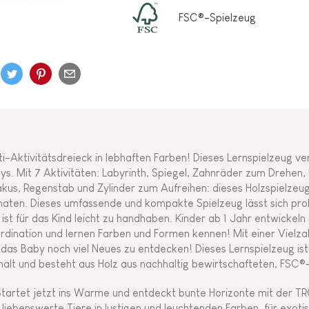
FSC®-Spielzeug
ti-Aktivitätsdreieck in lebhaften Farben! Dieses Lernspielzeug ve
ys. Mit 7 Aktivitäten: Labyrinth, Spiegel, Zahnräder zum Drehen
kus, Regenstab und Zylinder zum Aufreihen: dieses Holzspielzeug i
aten. Dieses umfassende und kompakte Spielzeug lässt sich pro
 ist für das Kind leicht zu handhaben. Kinder ab 1 Jahr entwickeln 
rdination und lernen Farben und Formen kennen! Mit einer Vielzah
 das Baby noch viel Neues zu entdecken! Dieses Lernspielzeug is
alt und besteht aus Holz aus nachhaltig bewirtschafteten, FSC®-
tartet jetzt ins Warme und entdeckt bunte Horizonte mit der TR
 liebenswerte Tiere in lustigen und leuchtenden Farben, für exoti