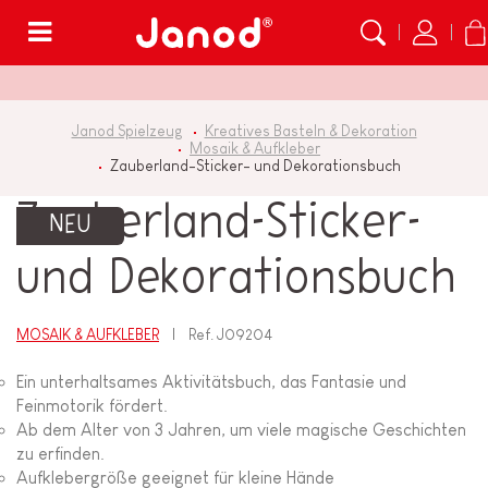
Menü
Janod Spielzeug
Kreatives Basteln & Dekoration
Mosaik & Aufkleber
Zauberland-Sticker- und Dekorationsbuch
Zauberland-Sticker-
NEU
und Dekorationsbuch
MOSAIK & AUFKLEBER
Ref.
J09204
Ein unterhaltsames Aktivitätsbuch, das Fantasie und
Feinmotorik fördert.
Ab dem Alter von 3 Jahren, um viele magische Geschichten
zu erfinden.
Aufklebergröße geeignet für kleine Hände