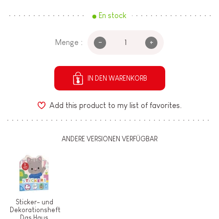
En stock
-
+
Menge :
IN DEN WARENKORB
Add this product to my list of favorites.
ANDERE VERSIONEN VERFÜGBAR
Sticker- und
Dekorationsheft
Das Haus