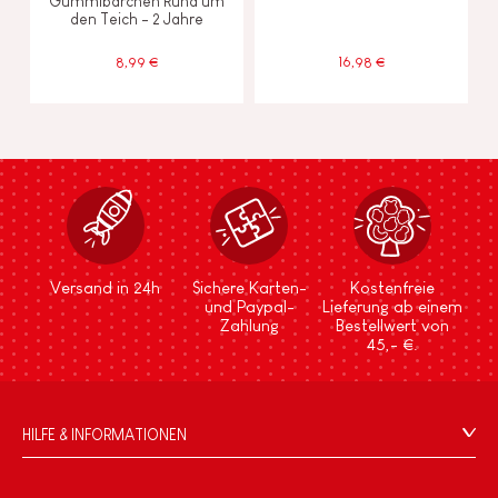
Gummibärchen Rund um
den Teich - 2 Jahre
8,99 €
16,98 €
Versand in 24h
Sichere Karten-
Kostenfreie
und Paypal-
Lieferung ab einem
Zahlung
Bestellwert von
45,- €.
HILFE & INFORMATIONEN
Verkaufsbedingungen