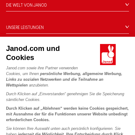
FAQ
DIE WELT VON JANOD
Kontakt
Die Geschichte
Händler
Unsere Expertise
UNSERE LEISTUNGEN
Produktrückruf
CSR-Verpflichtungen
Sicheres Bezahlen
Persönliche daten
Was ist FSC®?
Janod.com und
Lieferbedingungen
Cookies
PROFESSIONAL
Cookies
Videos
Bedingungen für Angebote
Pressekontakte
Spielregeln und Anleitungen
Nutzungsbedingungen #YesJanod
Janod.com sowie ihre Partner verwenden
FOLGEN SIE UNS
Cookies, um Ihnen
persönliche Werbung, allgemeine Werbung,
Lose Stücke
Links zu sozialen Netzwerken und die Teilnahme an
Kinderaktivitäten zum Download
Wettspielen
anzubieten.
Durch Klicken auf „Einverstanden“ genehmigen Sie die Speicherung
sämtlicher Cookies.
Durch Klicken auf „Ablehnen“ werden keine Cookies gespeichert,
mit Ausnahme der für die Funktionen unserer Website unbedingt
erforderlichen Cookies.
Sie können Ihre Auswahl unten auch persönlich konfigurieren. Sie
Copyright © 2026 Janod - Alle Rechte vorbehalten -
Rechtliche
haben
jederzeit die Möglichkeit, Ihre Entscheidung durch Klick