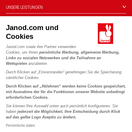
Händler
Unsere Expertise
UNSERE LEISTUNGEN
Produktrückruf
CSR-Verpflichtungen
Sicheres Bezahlen
Persönliche daten
Was ist FSC®?
Janod.com und
Lieferbedingungen
Cookies
PROFESSIONAL
Cookies
Videos
Bedingungen für Angebote
Pressekontakte
Spielregeln und Anleitungen
Nutzungsbedingungen #YesJanod
Janod.com sowie ihre Partner verwenden
FOLGEN SIE UNS
Cookies, um Ihnen
persönliche Werbung, allgemeine Werbung,
Lose Stücke
Links zu sozialen Netzwerken und die Teilnahme an
Kinderaktivitäten zum Download
Wettspielen
anzubieten.
Durch Klicken auf „Einverstanden“ genehmigen Sie die Speicherung
sämtlicher Cookies.
Durch Klicken auf „Ablehnen“ werden keine Cookies gespeichert,
mit Ausnahme der für die Funktionen unserer Website unbedingt
erforderlichen Cookies.
Sie können Ihre Auswahl unten auch persönlich konfigurieren. Sie
Copyright © 2026 Janod - Alle Rechte vorbehalten -
Rechtliche
haben
jederzeit die Möglichkeit, Ihre Entscheidung durch Klick
Hinweise
auf das gelbe Logo Axeptio zu ändern.
Persönliche daten