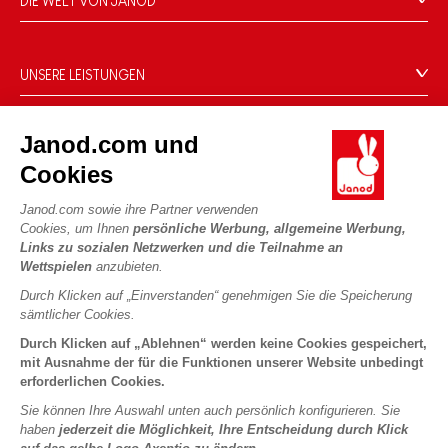
DIE WELT VON JANOD
Kontakt
Die Geschichte
Händler
Unsere Expertise
UNSERE LEISTUNGEN
Produktrückruf
CSR-Verpflichtungen
Sicheres Bezahlen
Persönliche daten
Was ist FSC®?
Janod.com und
Lieferbedingungen
Cookies
PROFESSIONAL
Cookies
Videos
Bedingungen für Angebote
Pressekontakte
Spielregeln und Anleitungen
Nutzungsbedingungen #YesJanod
Janod.com sowie ihre Partner verwenden
FOLGEN SIE UNS
Cookies, um Ihnen
persönliche Werbung, allgemeine Werbung,
Lose Stücke
Links zu sozialen Netzwerken und die Teilnahme an
Kinderaktivitäten zum Download
Wettspielen
anzubieten.
Durch Klicken auf „Einverstanden“ genehmigen Sie die Speicherung
sämtlicher Cookies.
Durch Klicken auf „Ablehnen“ werden keine Cookies gespeichert,
mit Ausnahme der für die Funktionen unserer Website unbedingt
erforderlichen Cookies.
Sie können Ihre Auswahl unten auch persönlich konfigurieren. Sie
Copyright © 2026 Janod - Alle Rechte vorbehalten -
Rechtliche
haben
jederzeit die Möglichkeit, Ihre Entscheidung durch Klick
Hinweise