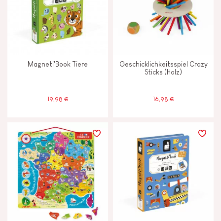
Motorik und Tastsinn
Tauschen und teilen
Magneti'Book Tiere
Geschicklichkeitsspiel Crazy
Sticks (Holz)
MERKMALE
19,98 €
16,98 €
Farben auf Wasserbasis
Glocke oder Glöckchen
Haptik
Magnetisch