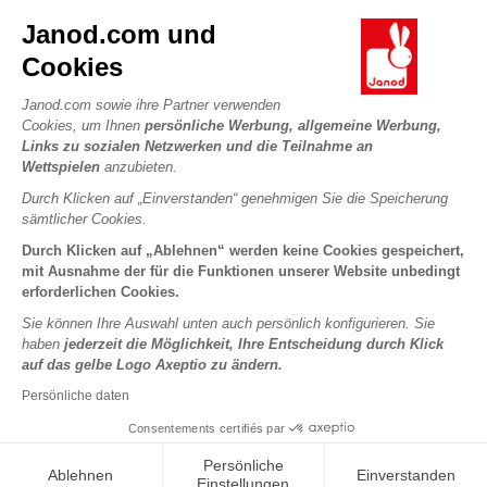
Kontakt
Janod.com und
Die Geschichte
Händler
Cookies
Unsere Expertise
UNSERE LEISTUNGEN
Produktrückruf
CSR-Verpflichtungen
Janod.com sowie ihre Partner verwenden
Sicheres Bezahlen
Persönliche daten
Cookies, um Ihnen
persönliche Werbung, allgemeine Werbung,
Was ist FSC®?
Links zu sozialen Netzwerken und die Teilnahme an
Lieferbedingungen
Cookies
PROFESSIONAL
Wettspielen
anzubieten.
Videos
Bedingungen für Angebote
Pressekontakte
Durch Klicken auf „Einverstanden“ genehmigen Sie die Speicherung
Spielregeln und Anleitungen
Nutzungsbedingungen #YesJanod
sämtlicher Cookies.
FOLGEN SIE UNS
Lose Stücke
Durch Klicken auf „Ablehnen“ werden keine Cookies gespeichert,
mit Ausnahme der für die Funktionen unserer Website unbedingt
Kinderaktivitäten zum Download
erforderlichen Cookies.
Sie können Ihre Auswahl unten auch persönlich konfigurieren. Sie
haben
jederzeit die Möglichkeit, Ihre Entscheidung durch Klick
auf das gelbe Logo Axeptio zu ändern.
Persönliche daten
Consentements certifiés par
Copyright © 2026 Janod - Alle Rechte vorbehalten -
Rechtliche
Persönliche
Ablehnen
Einverstanden
Hinweise
Einstellungen