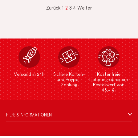
Zurück
1
2
3
4
Weiter
Versand in 24h
Sichere Karten-
Kostenfreie
und Paypal-
Lieferung ab einem
Zahlung
Bestellwert von
45,- €.
HILFE & INFORMATIONEN
Verkaufsbedingungen
FAQ
DIE WELT VON JANOD