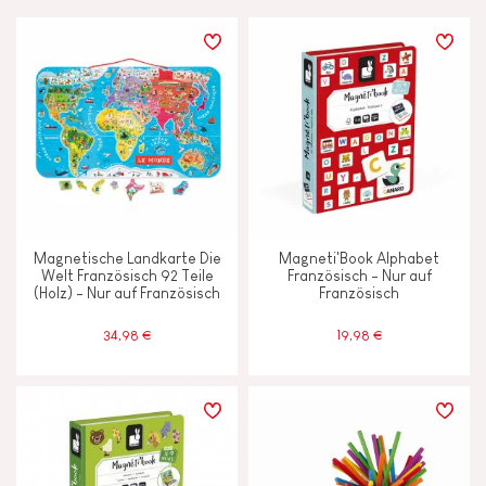
PREIS
LERNEFFEKTE
Anfassen, sehen und hören
Ausdenken, erfinden und erschaffen
Magnetische Landkarte Die
Magneti'Book Alphabet
Bauen und entwerfen
Welt Französisch 92 Teile
Französisch - Nur auf
(Holz) - Nur auf Französisch
Französisch
Entdecken und ausprobieren
34,98 €
19,98 €
Erinnerungsvermögen und
Aufnahmefähigkeit
Lesen, schreiben und zählen