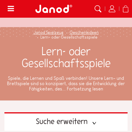
Menü
Janod Spielzeug
Geschenkideen
Lern- oder Gesellschaftsspiele
Lern- oder
Gesellschaftsspiele
Spiele, die Lernen und Spaß verbinden! Unsere Lern- und
Brettspiele sind so konzipiert, dass sie die Entwicklung der
Fähigkeiten, des...
Fortsetzung lesen
Suche erweitern