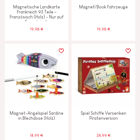
Pflanzliche Tinte
Magnetische Landkarte
Magneti'Book Fahrzeuge
Frankreich 93 Teile -
Französisch (Holz) - Nur auf
Französisch
ALTER
19,98 €
19,98 €
2 - 3 Jahre
2-3
4 - 5 Jahre
4-5
6 - 7 Jahre
6-7
Ab 8 Jahere
8+
Unter 2 Jahren
-2
Magnet-Angelspiel Sardine
Spiel Schiffe Versenken
in Blechdose (Holz)
Piratenversion
14,99 €
24,99 €
JANOD ENGAGIERT SICH