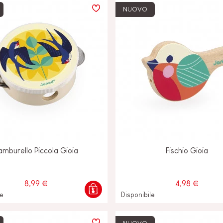
NUOVO
amburello Piccola Gioia
Fischio Gioia
8,99 €
4,98 €
le
Disponibile