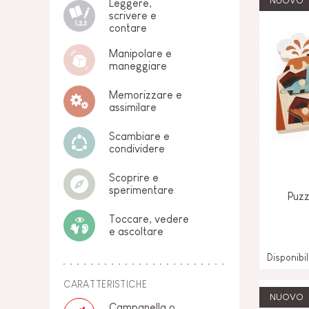
NUOVO
Leggere,
scrivere e
contare
Manipolare e
maneggiare
Memorizzare e
assimilare
Scambiare e
condividere
Scoprire e
sperimentare
Puzz
Toccare, vedere
e ascoltare
Disponibi
CARATTERISTICHE
NUOVO
Campanella o