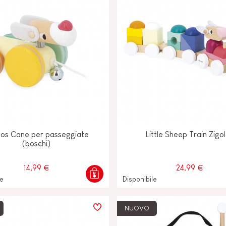
los Cane per passeggiate
Little Sheep Train Zigo
(boschi)
14,99 €
24,99 €
le
Disponibile
NUOVO