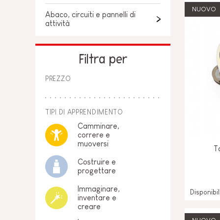
NUOVO
Abaco, circuiti e pannelli di
attività
Filtra per
PREZZO
TIPI DI APPRENDIMENTO
Camminare,
correre e
muoversi
T
Costruire e
progettare
Immaginare,
Disponibi
inventare e
creare