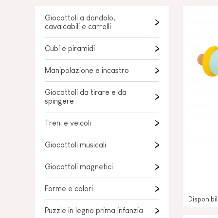
PER BAMBINI
GIOCATTOLI SENS
Giocattoli a dondolo,
MOTORI
cavalcabili e carrelli
PEZZI STACCATI
GIOCATTOLI DI
Cubi e piramidi
IMITAZIONE
Manipolazione e incastro
MINI UNIVERSI
Giocattoli da tirare e da
spingere
ARIA APERTA
Treni e veicoli
LAVAGNE, MOBILI 
DECORACION
Giocattoli musicali
OFFERTA
Giocattoli magnetici
Forme e colori
Disponibi
Puzzle in legno prima infanzia