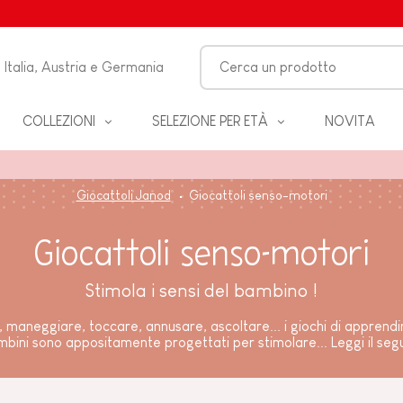
Italia, Austria e Germania
COLLEZIONI
SELEZIONE PER ETÀ
NOVITA
O-
Giocattoli Janod
Giocattoli senso-motori
LO
Giocattoli senso-motori
 &
Stimola i sensi del bambino !
ZZA
 maneggiare, toccare, annusare, ascoltare... i giochi di apprend
bini sono appositamente progettati per stimolare...
Leggi il seg
BAGNO
EANNO