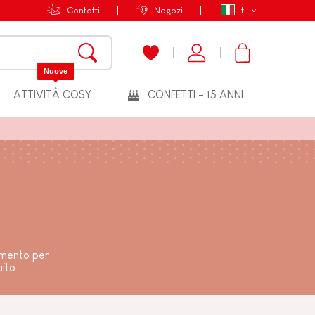
Contatti
Negozi
It
Nuove
ATTIVITÀ COSY
CONFETTI - 15 ANNI
imento per
uito