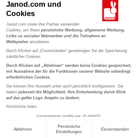
Janod.com und
Beleuchtete
Applepop Bärendrachen
Cookies
Schmetterlings-Glasglocke
Zum Basteln
Janod.com sowie ihre Partner verwenden
Cookies, um Ihnen
persönliche Werbung, allgemeine Werbung,
27,99 €
7,98 €
Links zu sozialen Netzwerken und die Teilnahme an
Wettspielen
anzubieten.
Durch Klicken auf „Einverstanden“ genehmigen Sie die Speicherung
sämtlicher Cookies.
Durch Klicken auf „Ablehnen“ werden keine Cookies gespeichert,
mit Ausnahme der für die Funktionen unserer Website unbedingt
erforderlichen Cookies.
Sie können Ihre Auswahl unten auch persönlich konfigurieren. Sie
haben
jederzeit die Möglichkeit, Ihre Entscheidung durch Klick
auf das gelbe Logo Axeptio zu ändern.
Persönliche daten
Magnetisches Land-Puzzle
Magnetisches Land-Puzzle
Consentements certifiés par
"Europa" Spanisch
"Europa" Italienisch
Persönliche
Ablehnen
Einverstanden
Einstellungen
29,99 €
29,99 €