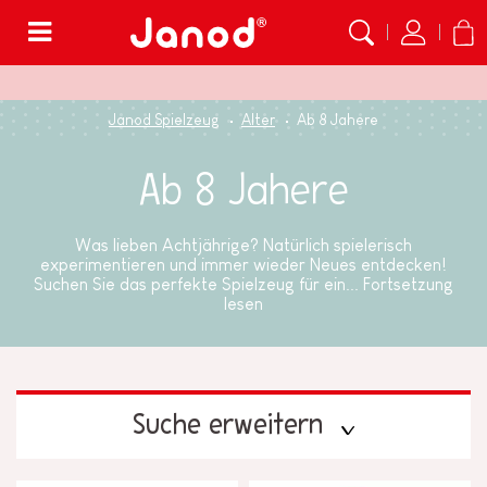
Menü
Janod Spielzeug
Alter
Ab 8 Jahere
Ab 8 Jahere
Was lieben Achtjährige? Natürlich spielerisch
experimentieren und immer wieder Neues entdecken!
Suchen Sie das perfekte Spielzeug für ein...
Fortsetzung
lesen
Suche erweitern
PREIS