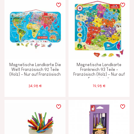
LERNEFFEKTE
Ausdenken, erfinden und erschaffen
Bauen und entwerfen
Magnetische Landkarte Die
Magnetische Landkarte
Entdecken und ausprobieren
Welt Französisch 92 Teile
Frankreich 93 Teile -
(Holz) - Nur auf Französisch
Französisch (Holz) - Nur auf
Französisch
Erinnerungsvermögen und
Aufnahmefähigkeit
34,98 €
19,98 €
Gehen, laufen und sich bewegen
Lesen, schreiben und zählen