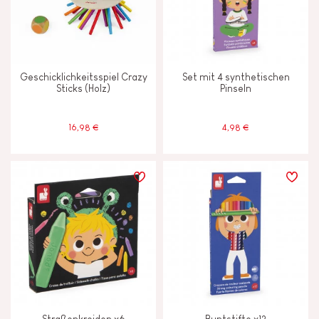
Motorik und Tastsinn
Tauschen und teilen
Geschicklichkeitsspiel Crazy
Set mit 4 synthetischen
Sticks (Holz)
Pinseln
MERKMALE
16,98 €
4,98 €
Farben auf Wasserbasis
Glocke oder Glöckchen
Licht
Magnetisch
Pflanzliche Tinte