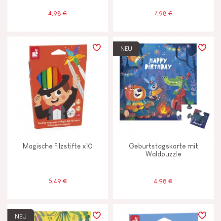
4,98 €
7,98 €
NEU
Magische Filzstifte x10
Geburtstagskarte mit
Waldpuzzle
5,49 €
4,98 €
NEU