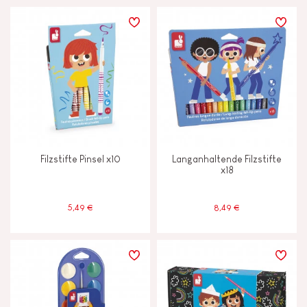
Filzstifte Pinsel x10
Langanhaltende Filzstifte
x18
5,49 €
8,49 €