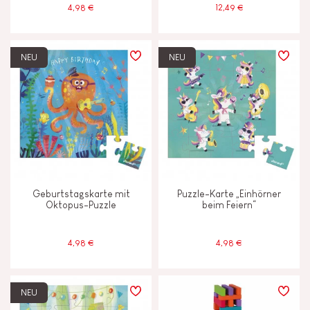
4,98 €
12,49 €
NEU
NEU
Geburtstagskarte mit
Puzzle-Karte „Einhörner
Oktopus-Puzzle
beim Feiern“
4,98 €
4,98 €
NEU