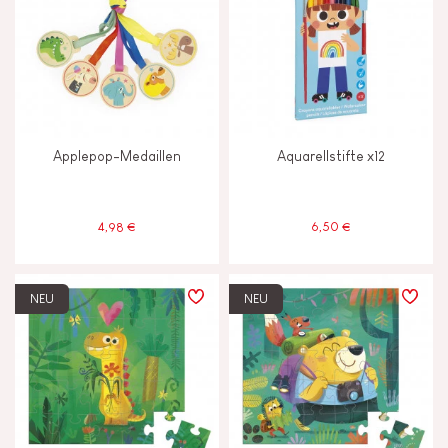
Applepop-Medaillen
Aquarellstifte x12
4,98 €
6,50 €
NEU
NEU