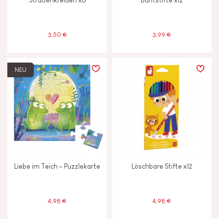
Straßenkreiden x6
Buntstifte x12
JANOD ENGAGIERT SICH
3,50 €
3,99 €
FSC®-Spielzeug
NEU
Hergestellt in Europa
Made in France
Liebe im Teich – Puzzlekarte
Löschbare Stifte x12
4,98 €
4,98 €