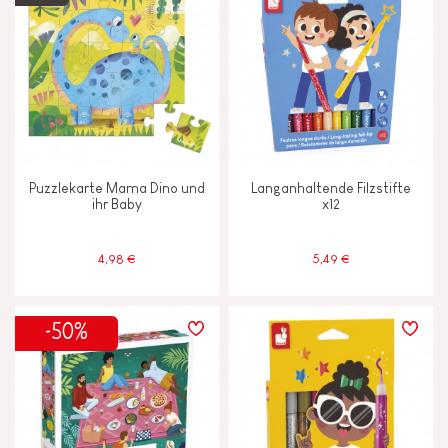
Puzzlekarte Mama Dino und
Langanhaltende Filzstifte
ihr Baby
x12
4,98 €
5,49 €
-50%